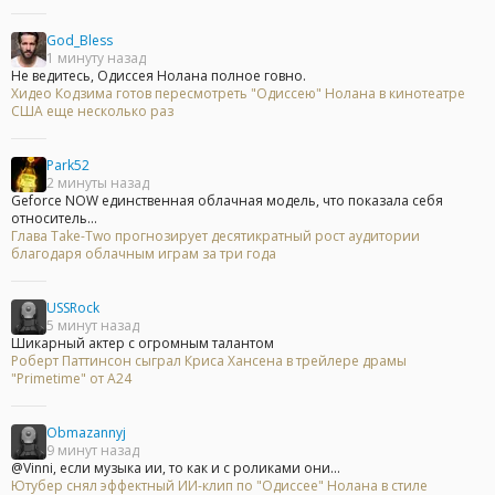
God_Bless
1 минуту назад
Не ведитесь, Одиссея Нолана полное говно.
Хидео Кодзима готов пересмотреть "Одиссею" Нолана в кинотеатре
США еще несколько раз
Park52
2 минуты назад
Geforce NOW единственная облачная модель, что показала себя
относитель...
Глава Take-Two прогнозирует десятикратный рост аудитории
благодаря облачным играм за три года
USSRock
5 минут назад
Шикарный актер с огромным талантом
Роберт Паттинсон сыграл Криса Хансена в трейлере драмы
"Primetime" от A24
Obmazannyj
9 минут назад
@Vinni, если музыка ии, то как и с роликами они...
Ютубер снял эффектный ИИ-клип по "Одиссее" Нолана в стиле