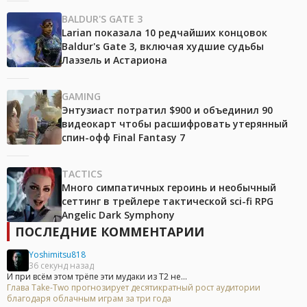
BALDUR'S GATE 3
Larian показала 10 редчайших концовок
Baldur's Gate 3, включая худшие судьбы
Лаэзель и Астариона
GAMING
Энтузиаст потратил $900 и объединил 90
видеокарт чтобы расшифровать утерянный
спин-офф Final Fantasy 7
TACTICS
Много симпатичных героинь и необычный
сеттинг в трейлере тактической sci-fi RPG
Angelic Dark Symphony
ПОСЛЕДНИЕ КОММЕНТАРИИ
Yoshimitsu818
36 секунд назад
И при всём этом трёпе эти мудаки из Т2 не...
Глава Take-Two прогнозирует десятикратный рост аудитории
благодаря облачным играм за три года