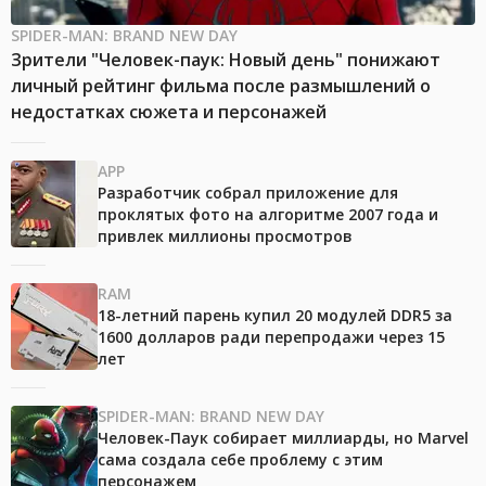
SPIDER-MAN: BRAND NEW DAY
Зрители "Человек-паук: Новый день" понижают
личный рейтинг фильма после размышлений о
недостатках сюжета и персонажей
APP
Разработчик собрал приложение для
проклятых фото на алгоритме 2007 года и
привлек миллионы просмотров
RAM
18-летний парень купил 20 модулей DDR5 за
1600 долларов ради перепродажи через 15
лет
SPIDER-MAN: BRAND NEW DAY
Человек-Паук собирает миллиарды, но Marvel
сама создала себе проблему с этим
персонажем