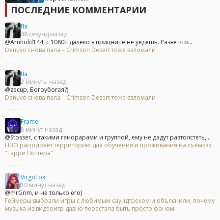
ПОСЛЕДНИЕ КОММЕНТАРИИ
fla
48 секунд назад
@Arnhold144, с 1080ti далеко в прицнипе не уедешь. Разве что...
Denuvo снова пала – Crimson Desert тоже взломали
fla
2 минуты назад
@zecup, Богоубогая?)
Denuvo снова пала – Crimson Desert тоже взломали
Frame
8 минут назад
@Stosser, с такими ганорарами и группой, ему не дадут разтолстеть,...
HBO расширяет территорию для обучения и проживания на съёмках
"Гарри Поттера"
VirgoFox
10 минут назад
@mrGrim, и не только его)
Геймеры выбрали игры с любимым саундтреком и объяснили, почему
музыка из видеоигр давно перестала быть просто фоном