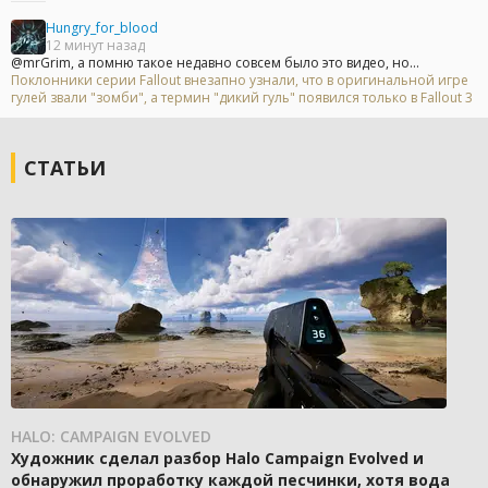
Hungry_for_blood
12 минут назад
@mrGrim, а помню такое недавно совсем было это видео, но...
Поклонники серии Fallout внезапно узнали, что в оригинальной игре
гулей звали "зомби", а термин "дикий гуль" появился только в Fallout 3
СТАТЬИ
HALO: CAMPAIGN EVOLVED
Художник сделал разбор Halo Campaign Evolved и
обнаружил проработку каждой песчинки, хотя вода