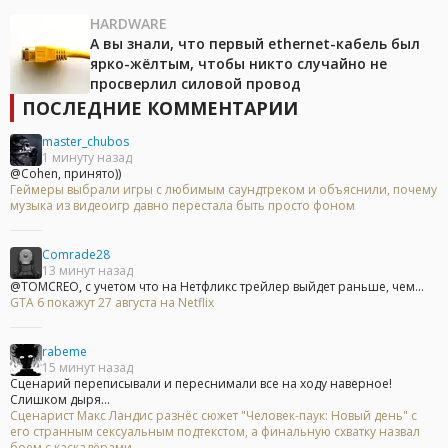
HARDWARE
А вы знали, что первый ethernet-кабель был
ярко-жёлтым, чтобы никто случайно не
просверлил силовой провод
ПОСЛЕДНИЕ КОММЕНТАРИИ
master_chubos
1 минуту назад
@Cohen, принято))
Геймеры выбрали игры с любимым саундтреком и объяснили, почему
музыка из видеоигр давно перестала быть просто фоном
Comrade28
13 минут назад
@TOMCREO, с учетом что на Нетфликс трейлер выйдет раньше, чем...
GTA 6 покажут 27 августа на Netflix
rabeme
15 минут назад
Сценарий переписывали и переснимали все на ходу наверное!
Слишком дыря...
Сценарист Макс Ландис разнёс сюжет "Человек-паук: Новый день" с
его странным сексуальным подтекстом, а финальную схватку назвал
боем с каскадёрами