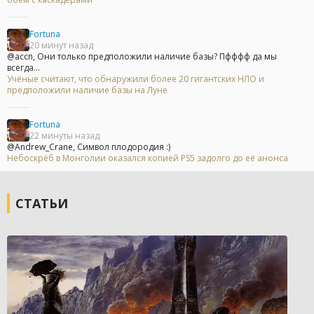
Fortuna
20 минут назад
@accn, Они только предположили наличие базы? Пфффф да мы
всегда...
Учёные считают, что обнаружили более 20 гигантских НЛО и
предположили наличие базы на Луне
Fortuna
22 минуты назад
@Andrew_Crane, Символ плодородия :)
Небоскрёб в Монголии оказался копией PS5 задолго до её анонса
СТАТЬИ