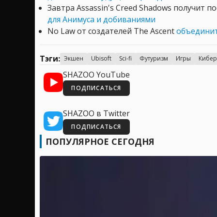
Завтра Assassin's Creed Shadows получит п
для Анимуса и добиваниями
No Law от создателей The Ascent
объединит
Тэги:
Экшен
Ubisoft
Sci-fi
Футуризм
Игры
Кибер
SHAZOO YouTube
ПОДПИСАТЬСЯ
SHAZOO в Twitter
ПОДПИСАТЬСЯ
ПОПУЛЯРНОЕ СЕГОДНЯ