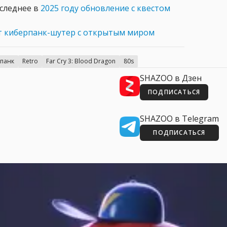
оследнее в
2025 году обновление с квестом
 киберпанк-шутер с открытым миром
панк
Retro
Far Cry 3: Blood Dragon
80s
SHAZOO в Дзен
ПОДПИСАТЬСЯ
SHAZOO в Telegram
ПОДПИСАТЬСЯ