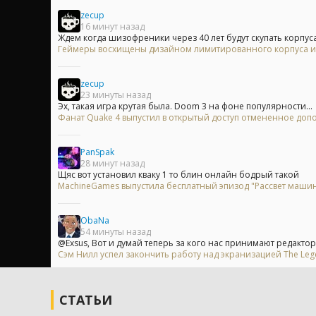
zecup
16 минут назад
Ждем когда шизофреники через 40 лет будут скупать корпуса 
Геймеры восхищены дизайном лимитированного корпуса из 
zecup
23 минуты назад
Эх, такая игра крутая была. Doom 3 на фоне популярности...
Фанат Quake 4 выпустил в открытый доступ отмененное доп
PanSpak
28 минут назад
Щяс вот установил кваку 1 то блин онлайн бодрый такой
MachineGames выпустила бесплатный эпизод "Рассвет машины
ObaNa
54 минуты назад
@Exsus, Вот и думай теперь за кого нас принимают редакторы
Сэм Нилл успел закончить работу над экранизацией The Leg
СТАТЬИ