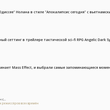
диссее" Нолана в стиле "Апокалипсис сегодня" с вьетнамс
й сеттинг в трейлере тактической sci-fi RPG Angelic Dark 
чинает Mass Effect, и выбрали самые запоминающиеся моме
с...
ых режиссёров всех времён