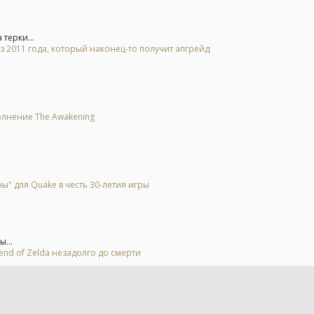
терки...
2011 года, который наконец-то получит апгрейд
олнение The Awakening
" для Quake в честь 30-летия игры
...
end of Zelda незадолго до смерти