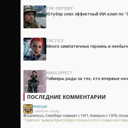
THE ODYSSEY
Ютубер снял эффектный ИИ-клип по "О
TACTICS
Много симпатичных героинь и необычны
MASS EFFECT
Геймеры рады за тех, кто впервые на
ПОСЛЕДНИЕ КОММЕНТАРИИ
Ventruae
2 минуты назад
@Gammicus, Спилберг снимает с 1971, Кэмерон с 1978, Нолан 
"Одиссея" вывела Кристофера Нолана в топ-3 самых кассов