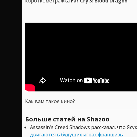
короткометражка
Far Cry 3: Blood Dragon
.
Как вам такое кино?
Больше статей на Shazoo
Assassin's Creed Shadows рассказал, что Ясу
двигаются в будущих играх франшизы