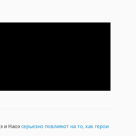
кэ и Наоэ
серьезно повлияют на то, как герои