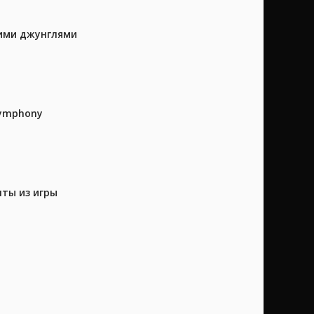
кими джунглями
Symphony
нты из игры