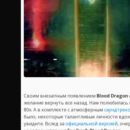
Своим внезапным появлением
Blood Dragon
желание вернуть все назад. Нам полюбилась и
80х. А в комплекте с атмосферным
саундтрек
было, некоторые талантливые личности вдохн
увидите. Вслед за
официальной версией
, оч