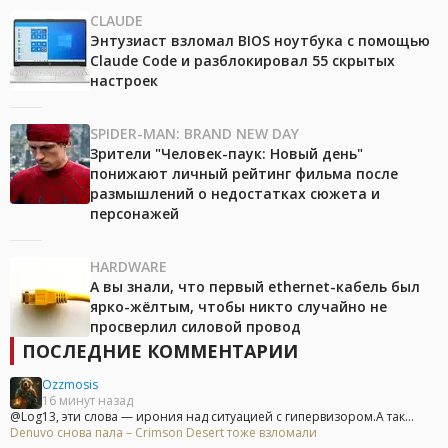
CLAUDE
Энтузиаст взломал BIOS ноутбука с помощью
Claude Code и разблокировал 55 скрытых
настроек
SPIDER-MAN: BRAND NEW DAY
Зрители "Человек-паук: Новый день"
понижают личный рейтинг фильма после
размышлений о недостатках сюжета и
персонажей
HARDWARE
А вы знали, что первый ethernet-кабель был
ярко-жёлтым, чтобы никто случайно не
просверлил силовой провод
ПОСЛЕДНИЕ КОММЕНТАРИИ
Ozzmosis
16 минут назад
@Log13, эти слова — ирония над ситуацией с гипервизором.А так...
Denuvo снова пала – Crimson Desert тоже взломали