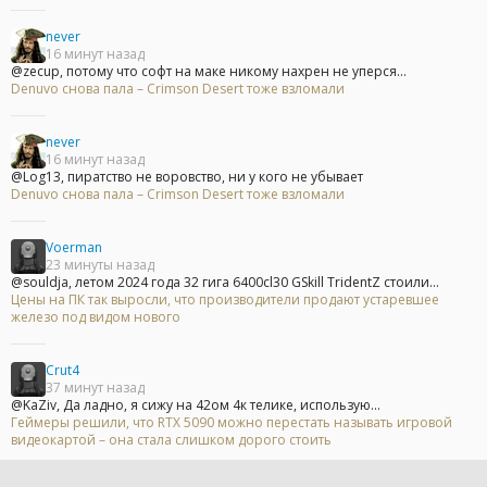
never
16 минут назад
@zecup, потому что софт на маке никому нахрен не уперся...
Denuvo снова пала – Crimson Desert тоже взломали
never
16 минут назад
@Log13, пиратство не воровство, ни у кого не убывает
Denuvo снова пала – Crimson Desert тоже взломали
Voerman
23 минуты назад
@souldja, летом 2024 года 32 гига 6400cl30 GSkill TridentZ стоили...
Цены на ПК так выросли, что производители продают устаревшее
железо под видом нового
Crut4
37 минут назад
@KaZiv, Да ладно, я сижу на 42ом 4к телике, использую...
Геймеры решили, что RTX 5090 можно перестать называть игровой
видеокартой – она стала слишком дорого стоить