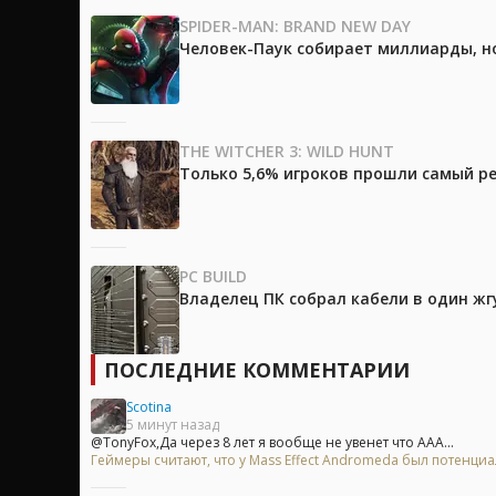
SPIDER-MAN: BRAND NEW DAY
Человек-Паук собирает миллиарды, но
THE WITCHER 3: WILD HUNT
Только 5,6% игроков прошли самый ре
PC BUILD
Владелец ПК собрал кабели в один жг
ПОСЛЕДНИЕ КОММЕНТАРИИ
Scotina
5 минут назад
@TonyFox,Да через 8 лет я вообще не увенет что ААА...
Геймеры считают, что у Mass Effect Andromeda был потенци