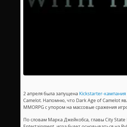
2 апреля была запущена
Kickstarter-кампания
Camelot. Напомню, что Dark Age of Camelot 
MMORPG с упором на массовые сражения игр
По словам Марка Джейкобса, главы City State 
Entertainment, игра будет основываться на R