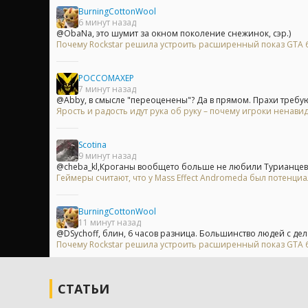
BurningCottonWool
6 минут назад
@ObaNa, это шумит за окном поколение снежинок, сэр.)
Почему Rockstar решила устроить расширенный показ GTA 6 
POCCOMAXEP
7 минут назад
@Abby, в смысле "переоценены"? Да в прямом. Прахи требуют
Ярость и радость идут рука об руку – почему игроки ненавид
Scotina
9 минут назад
@cheba_kl,Кроганы вообщето больше не любили Турианцев 
Геймеры считают, что у Mass Effect Andromeda был потенци
BurningCottonWool
11 минут назад
@DSychoff, блин, 6 часов разница. Большинство людей с дел
Почему Rockstar решила устроить расширенный показ GTA 6 
СТАТЬИ