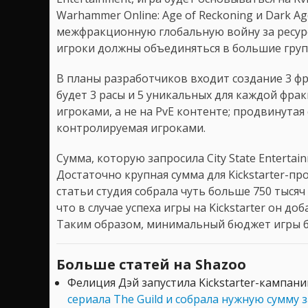
Warhammer Online: Age of Reckoning и Dark A
межфракционную глобальную войну за ресурс
игроки должны объединяться в большие груп
В планы разработчиков входит создание 3 фр
будет 3 расы и 5 уникальных для каждой фра
игроками, а не на PvE контенте; продвинута
контролируемая игроками.
Сумма, которую запросила City State Enterta
Достаточно крупная сумма для Kickstarter-пр
статьи студия собрала чуть больше 750 тыся
что в случае успеха игры на Kickstarter он д
Таким образом, минимальный бюджет игры бу
Больше статей на Shazoo
Фелиция Дэй запустила Kickstarter-кампан
сериала The Guild и собрала нужную сумму з