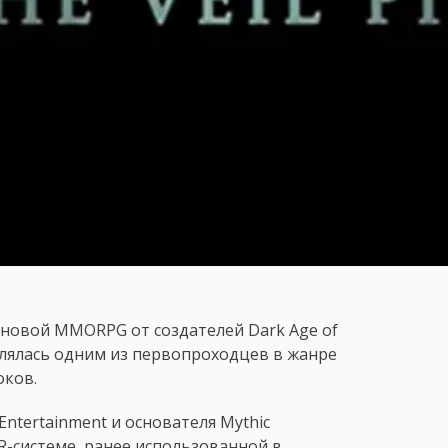
новой MMORPG от создателей Dark Age of
являлась одним из первопроходцев в жанре
оков.
Entertainment и основателя Mythic
vR-системе, ранее использованной в