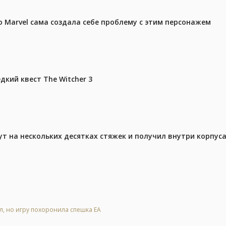
 Marvel сама создала себе проблему с этим персонажем
дкий квест The Witcher 3
ут на нескольких десятках стяжек и получил внутри корпус
ал, но игру похоронила спешка EA