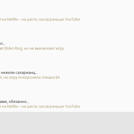
на Netflix – на шесть часов раньше YouTube
...
ят Elden Ring, но не выключают игру
нежели саларианц...
ал, но игру похоронила спешка EA
ами, обязанно...
на Netflix – на шесть часов раньше YouTube