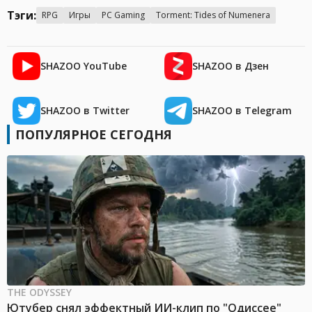
Тэги:
RPG
Игры
PC Gaming
Torment: Tides of Numenera
SHAZOO YouTube
SHAZOO в Дзен
SHAZOO в Twitter
SHAZOO в Telegram
ПОПУЛЯРНОЕ СЕГОДНЯ
THE ODYSSEY
Ютубер снял эффектный ИИ-клип по "Одиссее"