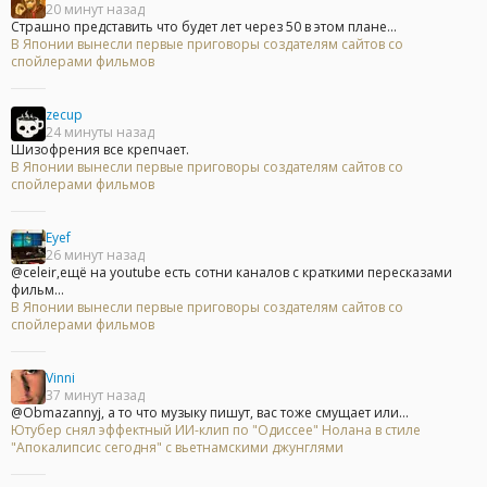
20 минут назад
Страшно представить что будет лет через 50 в этом плане...
В Японии вынесли первые приговоры создателям сайтов со
спойлерами фильмов
zecup
24 минуты назад
Шизофрения все крепчает.
В Японии вынесли первые приговоры создателям сайтов со
спойлерами фильмов
Eyef
26 минут назад
@celeir,ещё на youtube есть сотни каналов с краткими пересказами
фильм...
В Японии вынесли первые приговоры создателям сайтов со
спойлерами фильмов
Vinni
37 минут назад
@Obmazannyj, а то что музыку пишут, вас тоже смущает или...
Ютубер снял эффектный ИИ-клип по "Одиссее" Нолана в стиле
"Апокалипсис сегодня" с вьетнамскими джунглями