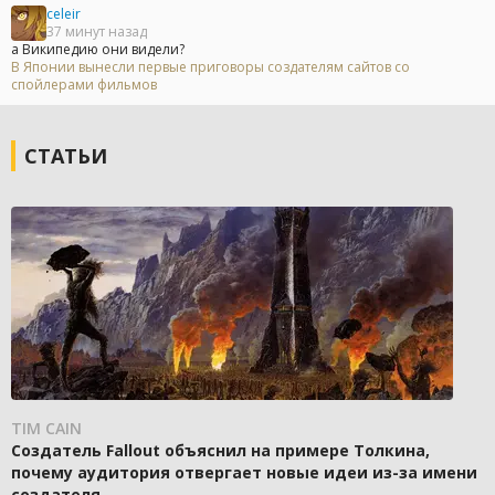
celeir
37 минут назад
а Википедию они видели?
В Японии вынесли первые приговоры создателям сайтов со
спойлерами фильмов
СТАТЬИ
TIM CAIN
Создатель Fallout объяснил на примере Толкина,
почему аудитория отвергает новые идеи из-за имени
создателя