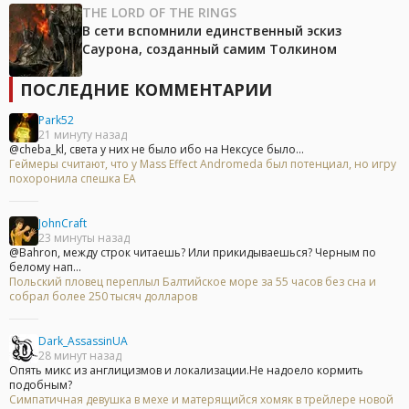
THE LORD OF THE RINGS
В сети вспомнили единственный эскиз
Саурона, созданный самим Толкином
ПОСЛЕДНИЕ КОММЕНТАРИИ
Park52
21 минуту назад
@cheba_kl, света у них не было ибо на Нексусе было...
Геймеры считают, что у Mass Effect Andromeda был потенциал, но игру
похоронила спешка EA
JohnCraft
23 минуты назад
@Bahron, между строк читаешь? Или прикидываешься? Черным по
белому нап...
Польский пловец переплыл Балтийское море за 55 часов без сна и
собрал более 250 тысяч долларов
Dark_AssassinUA
28 минут назад
Опять микс из англицизмов и локализации.Не надоело кормить
подобным?
Симпатичная девушка в мехе и матерящийся хомяк в трейлере новой