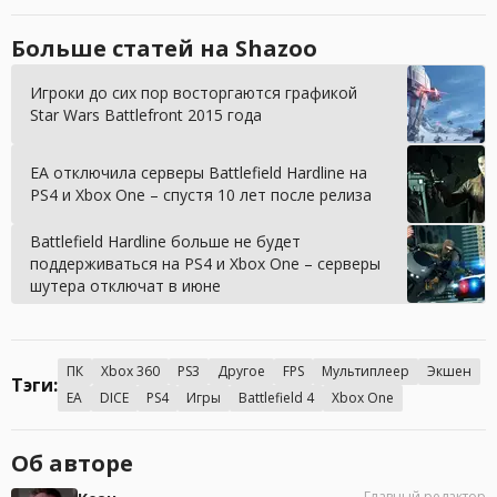
Больше статей на Shazoo
Игроки до сих пор восторгаются графикой
Star Wars Battlefront 2015 года
EA отключила серверы Battlefield Hardline на
PS4 и Xbox One – спустя 10 лет после релиза
Battlefield Hardline больше не будет
поддерживаться на PS4 и Xbox One – серверы
шутера отключат в июне
ПК
Xbox 360
PS3
Другое
FPS
Мультиплеер
Экшен
Тэги:
EA
DICE
PS4
Игры
Battlefield 4
Xbox One
Об авторе
Главный редактор