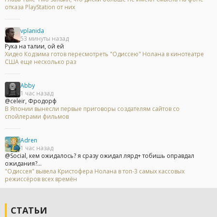
отказа PlayStation от них
vplanida
53 минуты назад
Рука на талии, ой ей
Хидео Кодзима готов пересмотреть "Одиссею" Нолана в кинотеатре
США еще несколько раз
Abby
1 час назад
@celeir, Фродорф
В Японии вынесли первые приговоры создателям сайтов со
спойлерами фильмов
Adren
1 час назад
@Social, кем ожидалось? я сразу ожидал лярд+ тобишь оправдал
ожидания?...
"Одиссея" вывела Кристофера Нолана в топ-3 самых кассовых
режиссёров всех времён
СТАТЬИ