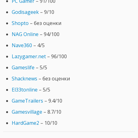
PC Gamer
– 91/100
Godisageek
– 9/10
Shopto
– без оценки
NAG Online
– 94/100
Nave360
– 4/5
Lazygamer.net
– 96/100
Gameslife
– 5/5
Shacknews
– без оценки
El33tonline
– 5/5
GameTrailers
– 9.4/10
Gamesvillage
– 8.7/10
HardGame2
– 10/10