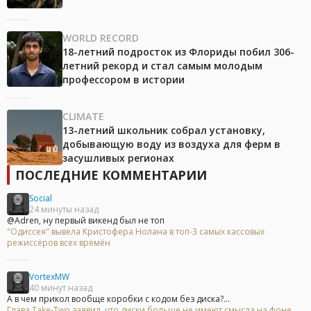
WORLD RECORD
18-летний подросток из Флориды побил 306-
летний рекорд и стал самым молодым
профессором в истории
CLIMATE
13-летний школьник собрал установку,
добывающую воду из воздуха для ферм в
засушливых регионах
ПОСЛЕДНИЕ КОММЕНТАРИИ
Social
24 минуты назад
@Adren, ну первый викенд был не топ
"Одиссея" вывела Кристофера Нолана в топ-3 самых кассовых
режиссёров всех времён
VortexMW
40 минут назад
А в чем прикол вообще коробки с кодом без диска?...
Глава Take-Two заявил, что диски больше не имеют смысла на фоне