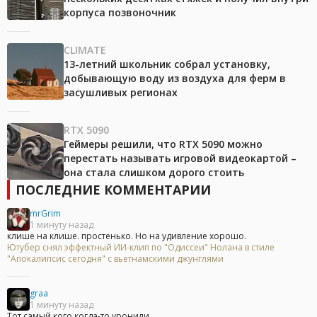
корпуса позвоночник
CLIMATE
13-летний школьник собрал установку,
добывающую воду из воздуха для ферм в
засушливых регионах
RTX 5090
Геймеры решили, что RTX 5090 можно
перестать называть игровой видеокартой –
она стала слишком дорого стоить
ПОСЛЕДНИЕ КОММЕНТАРИИ
mrGrim
1 минуту назад
клише на клише. простенько. Но на удивление хорошо.
Ютубер снял эффектный ИИ-клип по "Одиссеи" Нолана в стиле
"Апокалипсис сегодня" с вьетнамскими джунглями
graa
1 минуту назад
Тот самый кого когда-то уронили