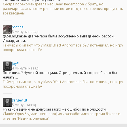
Сестра порекомендовала Red Dead Redemption 2 брату, но
разочаровалась в этом решении после того, как он решил пропускать
все катсцены
Scotina
3 минуты назад
@ZeEnd,Какие две?Ангара были искуственно выведенной рассой,
Джаарданам...
Геймеры считают, что у Mass Effect Andromeda был потенциал, но игру
похоронила спешка EA
JoyF
4 минуты назад
Потенциал? Нулевой потенциал. Отрицательный скорее. С чего бы
начать....
Геймеры считают, что у Mass Effect Andromeda был потенциал, но игру
похоронила спешка EA
sergey_gt
5 минут назад
Ну какой админ не допускал таких же ошибок по молодости...
Claude Opus 5 удалил весь профиль разработчика во время бэкапа и
ответил "Извини, опечатка"