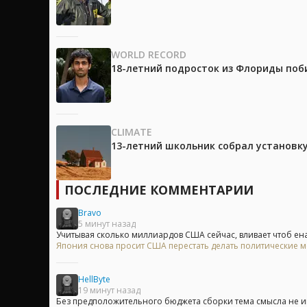
WORLD RECORD
18-летний подросток из Флориды поб
CLIMATE
13-летний школьник собрал установк
ПОСЛЕДНИЕ КОММЕНТАРИИ
Bravo
5 минут назад
Учитывая сколько миллиардов США сейчас, вливает чтоб ена 
Япония снова просит США перестать делать политические 
HellByte
19 минут назад
Без предположительного бюджета сборки тема смысла не имее