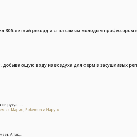
ил 306-летний рекорд и стал самым молодым профессором 
у, добывающую воду из воздуха для ферм в засушливых рег
не рухула....
мемы с Марио, Pokemon и Наруто
т. А так,...