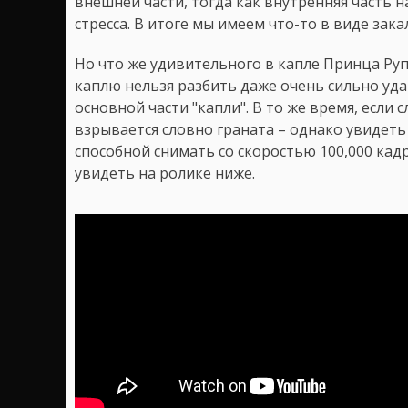
внешней части, тогда как внутренняя часть 
стресса. В итоге мы имеем что-то в виде закал
Но что же удивительного в капле Принца Руп
каплю нельзя разбить даже очень сильно уда
основной части "капли". В то же время, если с
взрывается словно граната – однако увиде
способной снимать со скоростью 100,000 кад
увидеть на ролике ниже.