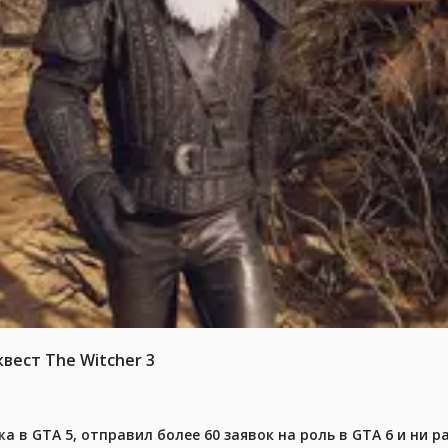
вест The Witcher 3
 в GTA 5, отправил более 60 заявок на роль в GTA 6 и ни р