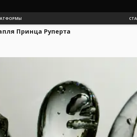
АТФОРМЫ
СТ
капля Принца Руперта