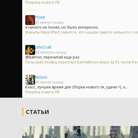
Покупка нового ПК
YDAB
35 минут назад
я ничего не понял, но было интересно.
Фанаты Mass Effect смеются, что нашли самого сильного сою
JohnCraft
43 минуты назад
@Bahron, перечитай еще раз
Польский пловец переплыл Балтийское море за 55 часов без
Mdaos
45 минут назад
Класс, лучшее время для сборки нового пк, удачи =), а...
Покупка нового ПК
СТАТЬИ