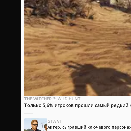
THE WITCHER 3: WILD HUNT
Только 5,6% игроков прошли самый редкий к
GTA VI
Актёр, сыгравший ключевого персонажа