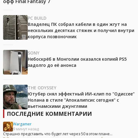
офф Final Fantasy 7
PC BUILD
Владелец ПК собрал кабели в один жгут на
нескольких десятках стяжек и получил внутри
корпуса позвоночник
SONY
Небоскрёб в Монголии оказался копией PS5
задолго до её анонса
THE ODYSSEY
Ютубер снял эффектный ИИ-клип по "Одиссее"
Нолана в стиле "Апокалипсис сегодня" с
вьетнамскими джунглями
ПОСЛЕДНИЕ КОММЕНТАРИИ
Wargamer
9 минут назад
Страшно представить что будет лет через 50 в этом плане...