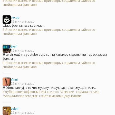
В Японии вынесли первые приговоры создателям сайтов со
спойлерами фильмов
zecup
12 минут назад
Шизофрения все крепчает.
В Японии вынесли первые приговоры создателям сайтов со
спойлерами фильмов
Eyef
15 минут назад
@celeir,ещё на youtube есть сотни каналов с краткими пересказами
фильм...
В Японии вынесли первые приговоры создателям сайтов со
спойлерами фильмов
Vinni
26 минут назад
@Obmazannyj, а то что музыку пишут, вас тоже смущает или...
Ютубер снял эффектный ИИ-клип по "Одиссее" Нолана в стиле
"Апокалипсис сегодня" с вьетнамскими джунглями
celeir
26 минут назад