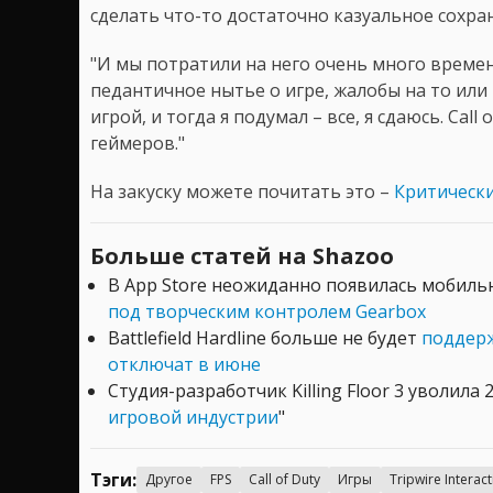
сделать что-то достаточно казуальное сохран
"И мы потратили на него очень много времен
педантичное нытье о игре, жалобы на то или
игрой, и тогда я подумал – все, я сдаюсь. Cal
геймеров."
На закуску можете почитать это –
Критический
Больше статей на Shazoo
В App Store неожиданно появилась мобильн
под творческим контролем Gearbox
Battlefield Hardline больше не будет
поддерж
отключат в июне
Студия-разработчик Killing Floor 3 уволила 
игровой индустрии
"
Тэги:
Другое
FPS
Call of Duty
Игры
Tripwire Interact