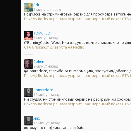
Adren
2 минуты назад
Подписка на стриминговый сервис для просмотра в итоге не 
Почему Rockstar решила устроить расширенный показ GTA 6 
TOMCREO
7 минут назад
@BurningCottonWool, Или вы думаете, что снимать что-то для т
GTA 6 покажут 27 августа на Netflix
Cohen
9 минут назад
@Comrade28, спасибо за информацию, пропустилДобавил 
Почему Rockstar решила устроить расширенный показ GTA 6 
Comrade28
16 минут назад
Ни студия, ни стриминговый сервис не раскрыли ни хроном
Почему Rockstar решила устроить расширенный показ GTA 6 
xnix
16 минут назад
потому что нетфликс занесли бабла