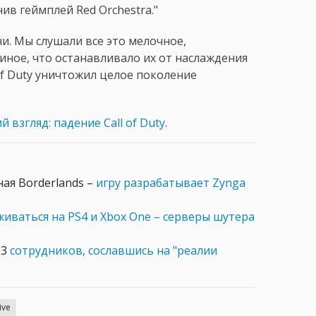
ив геймплей Red Orchestra."
и. Мы слушали все это мелочное,
 иное, что останавливало их от наслаждения
l of Duty уничтожил целое поколение
 взгляд: падение Call of Duty
.
ая Borderlands –
игру разрабатывает Zynga
иваться на PS4 и Xbox One – серверы шутера
23
сотрудников, сославшись на "реалии
ive