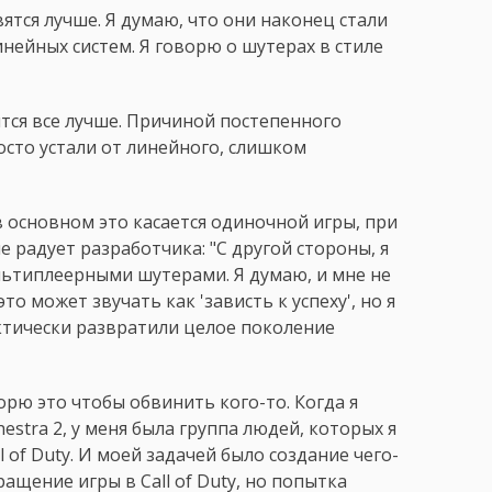
ятся лучше. Я думаю, что они наконец стали
нейных систем. Я говорю о шутерах в стиле
тся все лучше. Причиной постепенного
осто устали от линейного, слишком
в основном это касается одиночной игры, при
 радует разработчика: "С другой стороны, я
льтиплеерными шутерами. Я думаю, и мне не
о может звучать как 'зависть к успеху', но я
рактически развратили целое поколение
ворю это чтобы обвинить кого-то. Когда я
estra 2, у меня была группа людей, которых я
 of Duty. И моей задачей было создание чего-
ащение игры в Call of Duty, но попытка