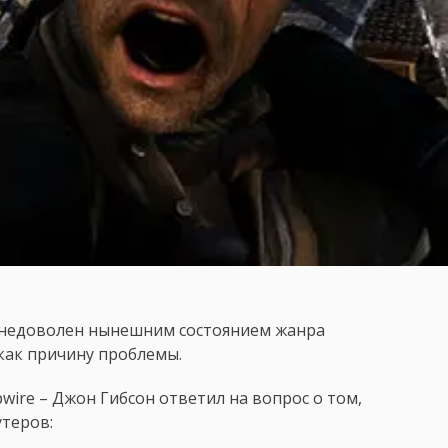
н недоволен нынешним состоянием жанра
как причину проблемы.
wire – Джон Гибсон ответил на вопрос о том,
утеров: