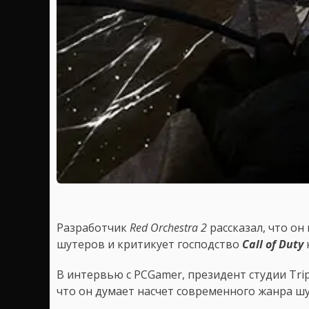
Разработчик
Red Orchestra 2
рассказал, что о
шутеров и критикует господство
Call of Duty
В интервью с PCGamer, президент студии Trip
что он думает насчет современного жанра ш