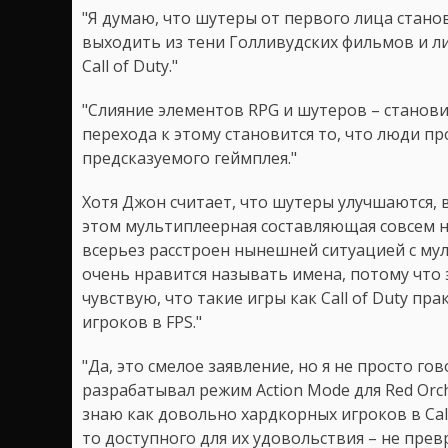
"Я думаю, что шутеры от первого лица станов
выходить из тени Голливудских фильмов и ли
Call of Duty."
"Слияние элементов RPG и шутеров – станови
перехода к этому становится то, что люди пр
предсказуемого геймплея."
Хотя Джон считает, что шутеры улучшаются, 
этом мультиплеерная составляющая совсем не
всерьез расстроен нынешней ситуацией с му
очень нравится называть имена, потому что эт
чувствую, что такие игры как Call of Duty п
игроков в FPS."
"Да, это смелое заявление, но я не просто го
разрабатывал режим Action Mode для Red Orch
знаю как довольно хардкорных игроков в Call
то доступного для их удовольствия – не превр