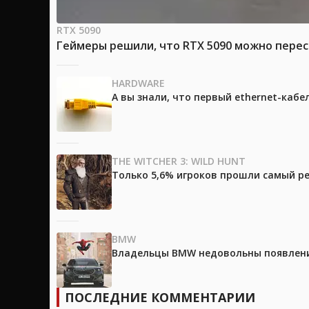
RTX 5090
Геймеры решили, что RTX 5090 можно перес
HARDWARE
А вы знали, что первый ethernet-каб
THE WITCHER 3: WILD HUNT
Только 5,6% игроков прошли самый ре
BMW
Владельцы BMW недовольны появление
ПОСЛЕДНИЕ КОММЕНТАРИИ