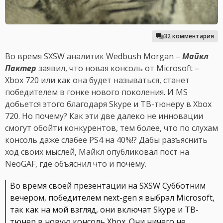
32 комментария
Во время SXSW аналитик Wedbush Morgan –
Майкл
Пактер
заявил, что новая консоль от Microsoft –
Xbox 720 или как она будет называться, станет
победителем в гонке нового поколения. И MS
добьется этого благодаря Skype и ТВ-тюнеру в Xbox
720. Но почему? Как эти две далеко не инновации
смогут обойти конкурентов, тем более, что по слухам
консоль даже слабее PS4 на 40%!? Дабы разъяснить
ход своих мыслей, Майкл опубликовал пост на
NeoGAF, где объяснил что и почему.
Во время своей презентации на SXSW Субботним
вечером, победителем next-gen я выбрал Microsoft,
так как на мой взгляд, они включат Skype и ТВ-
тюнер в новую консоль Xbox. Они ничего не