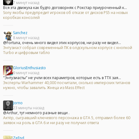
7 минут назад
Вся эта движуха как будто договорняк с Рокстар приуроченный к...
Sony якобы предупредит игроков об отказе от дисков PS5 на новых
коробках консолей
Sanchez
8 минут назад
@Fortuna, очень много видел этих корпусов, ни разу не видел...
Энтузиаст собрал современный ПК в олдскульном корпусе с кнопкой
Turbo и цифровым табло
GloriusEnthusiasto
9 минут назад
"Энтузиасты" не учли всех параметров, которые есть в ТТХ зая...
Эксперты Warhammer 40,000 посчитали, сколько имперских титанов
нужно, чтобы завалить Жнеца из Mass Effect
Jorno
23 минуты назад
@Arthur, тут немного разные вещи .
Актёр, сыгравший ключевого персонажа в GTA 5, отправил более 60
заявок на роль в GTA 6 и ни разу не получил ответа
ZeEnd