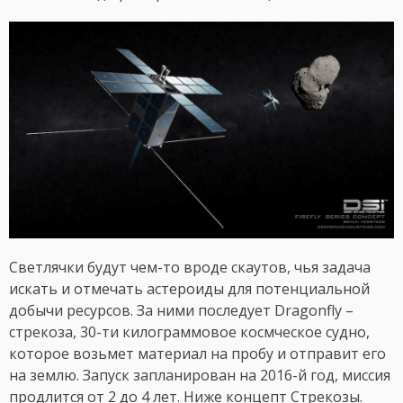
Светлячки будут чем-то вроде скаутов, чья задача
искать и отмечать астероиды для потенциальной
добычи ресурсов. За ними последует Dragonfly –
стрекоза, 30-ти килограммовое космческое судно,
которое возьмет материал на пробу и отправит его
на землю. Запуск запланирован на 2016-й год, миссия
продлится от 2 до 4 лет. Ниже концепт Стрекозы.