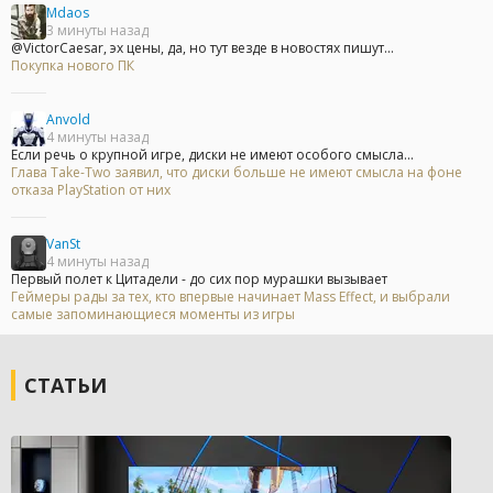
Mdaos
3 минуты назад
@VictorCaesar, эх цены, да, но тут везде в новостях пишут...
Покупка нового ПК
Anvold
4 минуты назад
Если речь о крупной игре, диски не имеют особого смысла...
Глава Take-Two заявил, что диски больше не имеют смысла на фоне
отказа PlayStation от них
VanSt
4 минуты назад
Первый полет к Цитадели - до сих пор мурашки вызывает
Геймеры рады за тех, кто впервые начинает Mass Effect, и выбрали
самые запоминающиеся моменты из игры
СТАТЬИ