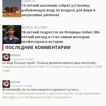
CLIMATE
13-летний школьник собрал установку,
добывающую воду из воздуха для ферм в
засушливых регионах
WORLD RECORD
18-летний подросток из Флориды побил 306-
летний рекорд и стал самым молодым
профессором в истории
ПОСЛЕДНИЕ КОММЕНТАРИИ
mrGrim
4 секунды назад
но ведь больше серий - больше времени именно ваш кинотеатр...
Анимационный сериал X-Men '97 получит новые сезоны в 2027 и 2028
годах
mrGrim
3 минуты назад
@Zaibatsu88, это ты типа пашутил и приплел? ну так я...
Пожилые геймеры рассказали о грустных случаях, когда одалживали
диск другу, а он возвращал его весь в царапинах