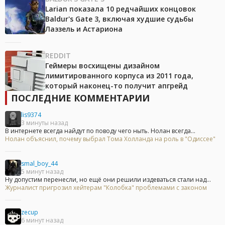
Larian показала 10 редчайших концовок
Baldur's Gate 3, включая худшие судьбы
Лаэзель и Астариона
REDDIT
Геймеры восхищены дизайном
лимитированного корпуса из 2011 года,
который наконец-то получит апгрейд
ПОСЛЕДНИЕ КОММЕНТАРИИ
lis9374
3 минуты назад
В интернете всегда найдут по поводу чего ныть. Нолан всегда...
Нолан объяснил, почему выбрал Тома Холланда на роль в "Одиссее"
smal_boy_44
5 минут назад
Ну допустим перенесли, но ещё они решили издеваться стали над...
Журналист пригрозил хейтерам "Колобка" проблемами с законом
zecup
6 минут назад