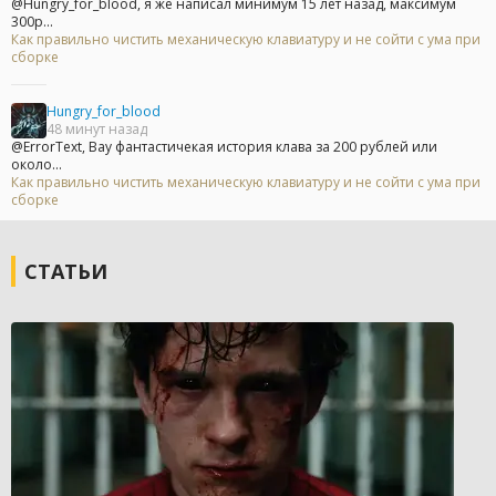
@Hungry_for_blood, я же написал минимум 15 лет назад, максимум
300р...
Как правильно чистить механическую клавиатуру и не сойти с ума при
сборке
Hungry_for_blood
48 минут назад
@ErrorText, Вау фантастичекая история клава за 200 рублей или
около...
Как правильно чистить механическую клавиатуру и не сойти с ума при
сборке
СТАТЬИ