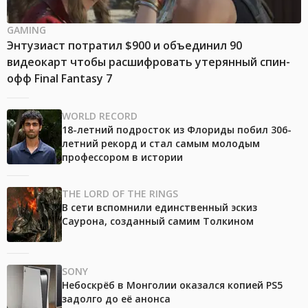
GAMING
Энтузиаст потратил $900 и объединил 90
видеокарт чтобы расшифровать утерянный спин-
офф Final Fantasy 7
WORLD RECORD
18-летний подросток из Флориды побил 306-
летний рекорд и стал самым молодым
профессором в истории
THE LORD OF THE RINGS
В сети вспомнили единственный эскиз
Саурона, созданный самим Толкином
SONY
Небоскрёб в Монголии оказался копией PS5
задолго до её анонса