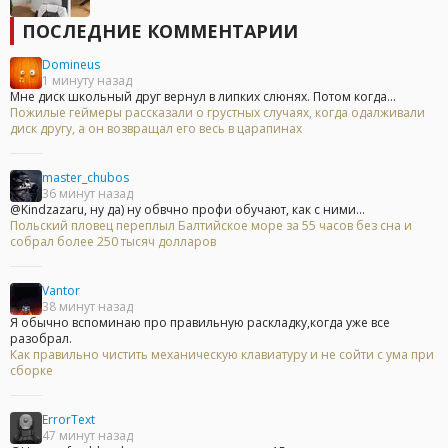
ПОСЛЕДНИЕ КОММЕНТАРИИ
Domineus
1 минуту назад
Мне диск школьный друг вернул в липких слюнях. Потом когда...
Пожилые геймеры рассказали о грустных случаях, когда одалживали
диск другу, а он возвращал его весь в царапинах
master_chubos
36 минут назад
@Kindzazaru, ну да) ну обвчно профи обучают, как с ними...
Польский пловец переплыл Балтийское море за 55 часов без сна и
собрал более 250 тысяч долларов
Vantor
38 минут назад
Я обычно вспоминаю про правильную раскладку,когда уже все
разобрал.
Как правильно чистить механическую клавиатуру и не сойти с ума при
сборке
ErrorText
47 минут назад