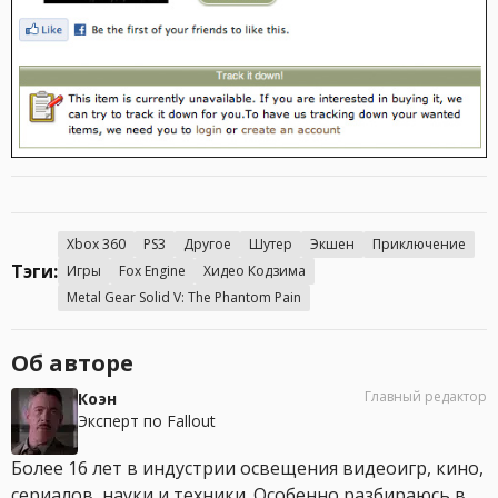
Xbox 360
PS3
Другое
Шутер
Экшен
Приключение
Тэги:
Игры
Fox Engine
Хидео Кодзима
Metal Gear Solid V: The Phantom Pain
Об авторе
Главный редактор
Коэн
Эксперт по Fallout
Более 16 лет в индустрии освещения видеоигр, кино,
сериалов, науки и техники. Особенно разбираюсь в