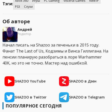
Xbox 360
Игры
PC Gaming
Visceral Games
New IP
Тэги:
PS3
Слухи
Об авторе
Андрей
Редактор
Начал писать на Shazoo за печеньки в 2015 году.
Фанат The Last of Us, Кодзимы и Винса Гиллигана. На
пенсии планирую разобраться в лоре Warhammer
40K, но это не точно. Мастер над ошибкой.
SHAZOO YouTube
SHAZOO в Дзен
SHAZOO в Twitter
SHAZOO в Telegram
ПОПУЛЯРНОЕ СЕГОДНЯ