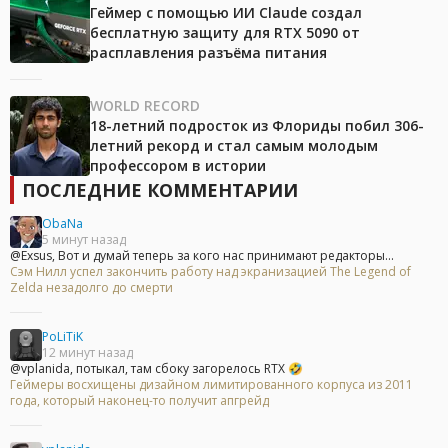
Геймер с помощью ИИ Claude создал
бесплатную защиту для RTX 5090 от
расплавления разъёма питания
WORLD RECORD
18-летний подросток из Флориды побил 306-
летний рекорд и стал самым молодым
профессором в истории
ПОСЛЕДНИЕ КОММЕНТАРИИ
ObaNa
5 минут назад
@Exsus, Вот и думай теперь за кого нас принимают редакторы...
Сэм Нилл успел закончить работу над экранизацией The Legend of
Zelda незадолго до смерти
PoLiTiK
12 минут назад
@vplanida, потыкал, там сбоку загорелось RTX 🤣
Геймеры восхищены дизайном лимитированного корпуса из 2011
года, который наконец-то получит апгрейд