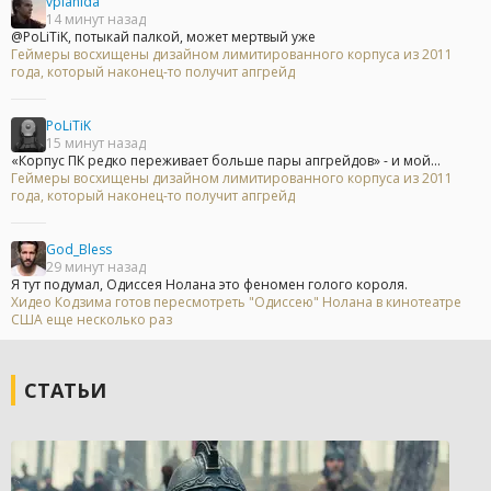
vplanida
14 минут назад
@PoLiTiK, потыкай палкой, может мертвый уже
Геймеры восхищены дизайном лимитированного корпуса из 2011
года, который наконец-то получит апгрейд
PoLiTiK
15 минут назад
«Корпус ПК редко переживает больше пары апгрейдов» - и мой...
Геймеры восхищены дизайном лимитированного корпуса из 2011
года, который наконец-то получит апгрейд
God_Bless
29 минут назад
Я тут подумал, Одиссея Нолана это феномен голого короля.
Хидео Кодзима готов пересмотреть "Одиссею" Нолана в кинотеатре
США еще несколько раз
СТАТЬИ