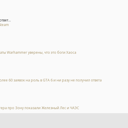
твет...
Steam
анаты Warhammer уверены, что это боги Хаоса
лее 60 заявок на роль в GTA 6 и ни разу не получил ответа
тера про Зону показали Железный Лес и ЧАЭС