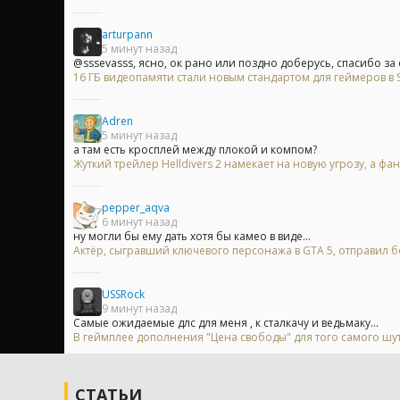
arturpann
5 минут назад
@sssevasss, ясно, ок рано или поздно доберусь, спасибо за о
16 ГБ видеопамяти стали новым стандартом для геймеров в 
Adren
5 минут назад
а там есть кросплей между плокой и компом?
Жуткий трейлер Helldivers 2 намекает на новую угрозу, а ф
pepper_aqva
6 минут назад
ну могли бы ему дать хотя бы камео в виде...
Актёр, сыгравший ключевого персонажа в GTA 5, отправил бо
USSRock
9 минут назад
Самые ожидаемые длс для меня , к сталкачу и ведьмаку...
В геймплее дополнения "Цена свободы" для того самого шу
СТАТЬИ