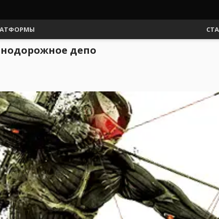
АТФОРМЫ
СТ
езнодорожное депо