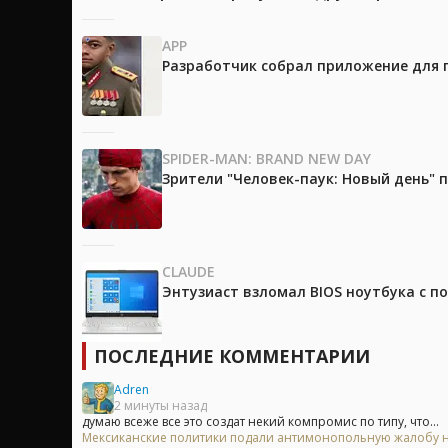
APP
Разработчик собрал приложение для 
SPIDER-MAN: BRAND NEW DAY
Зрители "Человек-паук: Новый день"
CLAUDE
Энтузиаст взломал BIOS ноутбука с п
ПОСЛЕДНИЕ КОММЕНТАРИИ
Adren
2 минуты назад
думаю всеже все это создат некий компромис по типу, что...
Мексиканские политики подали антимонопольную жалобу на 