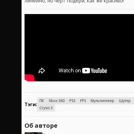
линейно, но черт подери, как же красиво!
ПК
Xbox 360
PS3
FPS
Мультиплеер
Шутер
Тэги:
Crysis 3
Об авторе