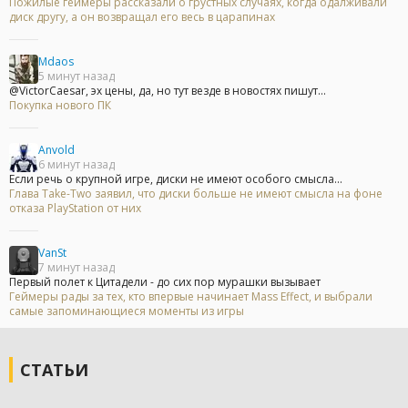
Пожилые геймеры рассказали о грустных случаях, когда одалживали
диск другу, а он возвращал его весь в царапинах
Mdaos
5 минут назад
@VictorCaesar, эх цены, да, но тут везде в новостях пишут...
Покупка нового ПК
Anvold
6 минут назад
Если речь о крупной игре, диски не имеют особого смысла...
Глава Take-Two заявил, что диски больше не имеют смысла на фоне
отказа PlayStation от них
VanSt
7 минут назад
Первый полет к Цитадели - до сих пор мурашки вызывает
Геймеры рады за тех, кто впервые начинает Mass Effect, и выбрали
самые запоминающиеся моменты из игры
СТАТЬИ