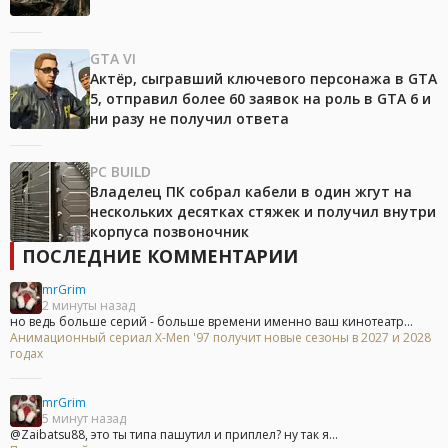
GTA VI
Актёр, сыгравший ключевого персонажа в GTA
5, отправил более 60 заявок на роль в GTA 6 и
ни разу не получил ответа
PC BUILD
Владелец ПК собрал кабели в один жгут на
нескольких десятках стяжек и получил внутри
корпуса позвоночник
ПОСЛЕДНИЕ КОММЕНТАРИИ
mrGrim
2 минуты назад
но ведь больше серий - больше времени именно ваш кинотеатр...
Анимационный сериал X-Men '97 получит новые сезоны в 2027 и 2028
годах
mrGrim
5 минут назад
@Zaibatsu88, это ты типа пашутил и приплел? ну так я...