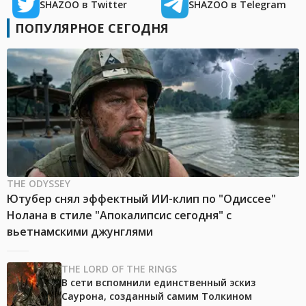
SHAZOO в Twitter
SHAZOO в Telegram
ПОПУЛЯРНОЕ СЕГОДНЯ
THE ODYSSEY
Ютубер снял эффектный ИИ-клип по "Одиссее"
Нолана в стиле "Апокалипсис сегодня" с
вьетнамскими джунглями
THE LORD OF THE RINGS
В сети вспомнили единственный эскиз
Саурона, созданный самим Толкином