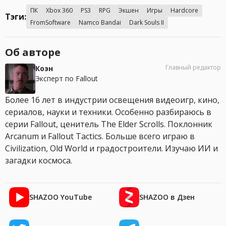
ПК
Xbox 360
PS3
RPG
Экшен
Игры
Hardcore
Тэги:
FromSoftware
Namco Bandai
Dark Souls II
Об авторе
Главный редактор
Коэн
Эксперт по Fallout
Более 16 лет в индустрии освещения видеоигр, кино,
сериалов, науки и техники. Особенно разбираюсь в
серии Fallout, ценитель The Elder Scrolls. Поклонник
Arcanum и Fallout Tactics. Больше всего играю в
Civilization, Old World и градостроители. Изучаю ИИ и
загадки космоса.
SHAZOO YouTube
SHAZOO в Дзен