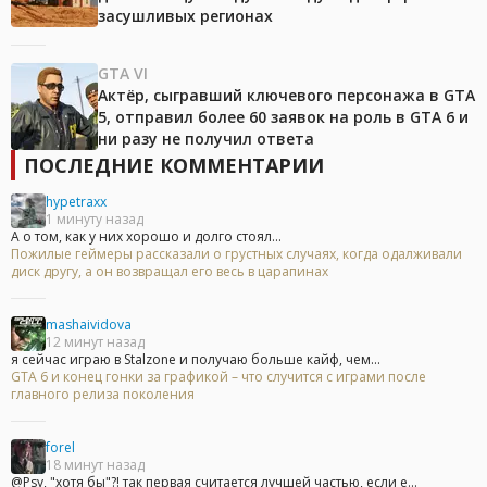
засушливых регионах
GTA VI
Актёр, сыгравший ключевого персонажа в GTA
5, отправил более 60 заявок на роль в GTA 6 и
ни разу не получил ответа
ПОСЛЕДНИЕ КОММЕНТАРИИ
hypetraxx
1 минуту назад
А о том, как у них хорошо и долго стоял...
Пожилые геймеры рассказали о грустных случаях, когда одалживали
диск другу, а он возвращал его весь в царапинах
mashaividova
12 минут назад
я сейчас играю в Stalzone и получаю больше кайф, чем...
GTA 6 и конец гонки за графикой – что случится с играми после
главного релиза поколения
forel
18 минут назад
@Psy, "хотя бы"?! так первая считается лучшей частью, если е...