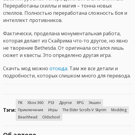
Переработаны скиллы и магия – тонна новых
спеллов. Полностью переработана сложность боя и
интеллект противников.
Фактически, проделана монументальная работа,
которая делает из Скайрима что-то другое, но явно
не творение Bethesda. От оригинала остался лишь
сюжет и квесты. Это определено другая игра.
Скачть мод можно
отсюда
. Там же все детали и
подробности, которых слишком много для перевода.
ПК
Xbox 360
PS3
Другое
RPG
Экшен
Тэги:
Приключение
Игры
The Elder Scrolls V: Skyrim
Modding
Beachhead
Oldschool
Об авторе