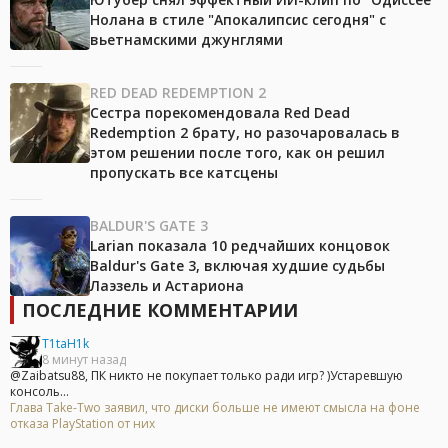
Нолана в стиле "Апокалипсис сегодня" с
вьетнамскими джунглями
RED DEAD REDEMPTION 2
Сестра порекомендовала Red Dead
Redemption 2 брату, но разочаровалась в
этом решении после того, как он решил
пропускать все катсцены
BALDUR'S GATE 3
Larian показала 10 редчайших концовок
Baldur's Gate 3, включая худшие судьбы
Лаэзель и Астариона
ПОСЛЕДНИЕ КОММЕНТАРИИ
T1taH1k
8 минут назад
@Zaibatsu88, ПК никто не покупает только ради игр? )Устаревшую
консоль...
Глава Take-Two заявил, что диски больше не имеют смысла на фоне
отказа PlayStation от них