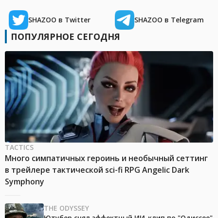
SHAZOO в Twitter
SHAZOO в Telegram
ПОПУЛЯРНОЕ СЕГОДНЯ
TACTICS
Много симпатичных героинь и необычный сеттинг
в трейлере тактической sci-fi RPG Angelic Dark
Symphony
THE ODYSSEY
Ютубер снял эффектный ИИ-клип по "Одиссее"