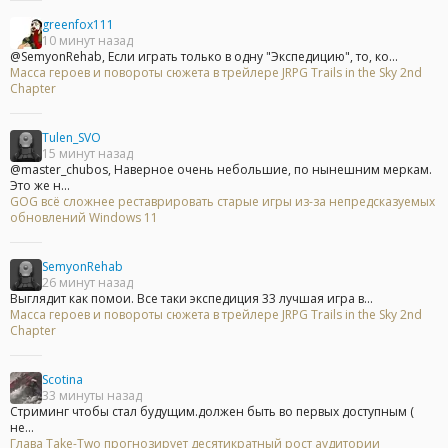
greenfox111
10 минут назад
@SemyonRehab, Если играть только в одну "Экспедицию", то, ко...
Масса героев и повороты сюжета в трейлере JRPG Trails in the Sky 2nd
Chapter
Tulen_SVO
15 минут назад
@master_chubos, Наверное очень небольшие, по нынешним меркам.
Это же н...
GOG всё сложнее реставрировать старые игры из-за непредсказуемых
обновлений Windows 11
SemyonRehab
26 минут назад
Выглядит как помои. Все таки экспедиция 33 лучшая игра в...
Масса героев и повороты сюжета в трейлере JRPG Trails in the Sky 2nd
Chapter
Scotina
33 минуты назад
Стриминг чтобы стал будущим.должен быть во первых доступным (
не...
Глава Take-Two прогнозирует десятикратный рост аудитории