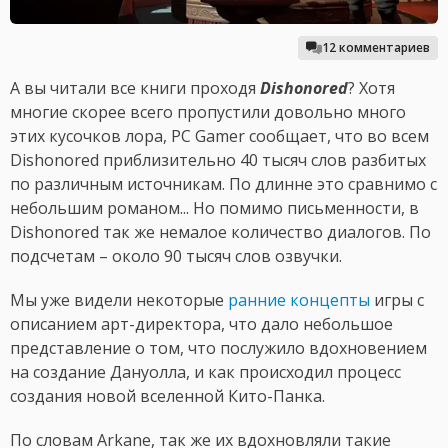
12 комментариев
А вы читали все книги проходя
Dishonored
? Хотя
многие скорее всего пропустили довольно много
этих кусочков лора, PC Gamer сообщает, что во всем
Dishonored приблизительно 40 тысяч слов разбитых
по различным источникам. По длинне это сравнимо с
небольшим романом... Но помимо письменности, в
Dishonored так же немалое количество диалогов. По
подсчетам – около 90 тысяч слов озвучки.
Мы уже видели некоторые
ранние концепты
игры с
описанием арт-директора, что дало небольшое
представление о том, что послужило вдохновением
на создание Дануолла, и как происходил процесс
создания новой вселенной Кито-Панка.
По словам Arkane, так же их вдохновляли такие