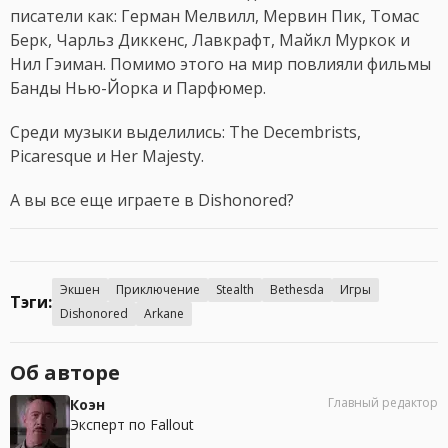
писатели как: Герман Мелвилл, Мервин Пик, Томас
Берк, Чарльз Диккенс, Лавкрафт, Майкл Муркок и
Нил Гэиман. Помимо этого на мир повлияли фильмы
Банды Нью-Йорка и Парфюмер.
Среди музыки выделились: The Decembrists,
Picaresque и Her Majesty.
А вы все еще играете в Dishonored?
Экшен
Приключение
Stealth
Bethesda
Игры
Тэги:
Dishonored
Arkane
Об авторе
Главный редактор
Коэн
Эксперт по Fallout