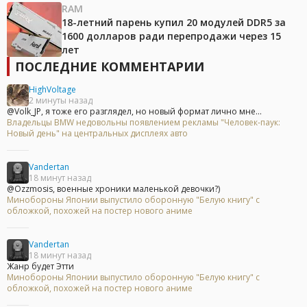
RAM
18-летний парень купил 20 модулей DDR5 за
1600 долларов ради перепродажи через 15
лет
ПОСЛЕДНИЕ КОММЕНТАРИИ
HighVoltage
2 минуты назад
@Volk_JP, я тоже его разглядел, но новый формат лично мне...
Владельцы BMW недовольны появлением рекламы "Человек-паук:
Новый день" на центральных дисплеях авто
Vandertan
18 минут назад
@Ozzmosis, военные хроники маленькой девочки?)
Минобороны Японии выпустило оборонную "Белую книгу" с
обложкой, похожей на постер нового аниме
Vandertan
18 минут назад
Жанр будет Этти
Минобороны Японии выпустило оборонную "Белую книгу" с
обложкой, похожей на постер нового аниме