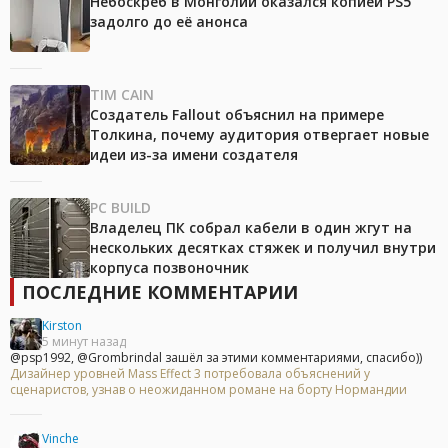
Небоскрёб в Монголии оказался копией PS5
задолго до её анонса
TIM CAIN
Создатель Fallout объяснил на примере
Толкина, почему аудитория отвергает новые
идеи из-за имени создателя
PC BUILD
Владелец ПК собрал кабели в один жгут на
нескольких десятках стяжек и получил внутри
корпуса позвоночник
ПОСЛЕДНИЕ КОММЕНТАРИИ
Kirston
5 минут назад
@psp1992, @Grombrindal зашёл за этими комментариями, спасибо))
Дизайнер уровней Mass Effect 3 потребовала объяснений у
сценаристов, узнав о неожиданном романе на борту Нормандии
Vinche