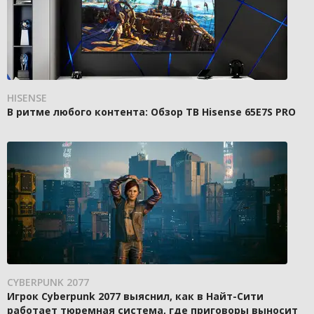
HISENSE
В ритме любого контента: Обзор ТВ Hisense 65E7S PRO
CYBERPUNK 2077
Игрок Cyberpunk 2077 выяснил, как в Найт-Сити
работает тюремная система, где приговоры выносит