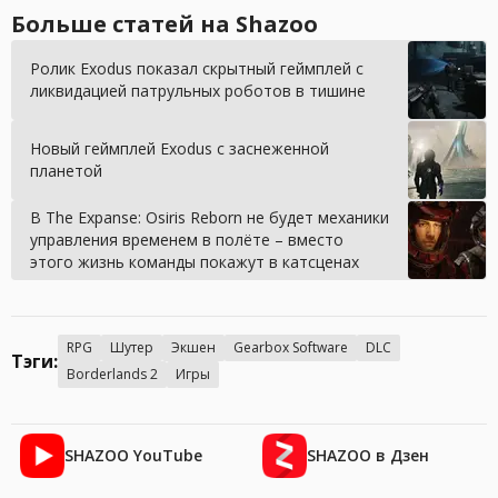
Больше статей на Shazoo
Ролик Exodus показал скрытный геймплей с
ликвидацией патрульных роботов в тишине
Новый геймплей Exodus с заснеженной
планетой
В The Expanse: Osiris Reborn не будет механики
управления временем в полёте – вместо
этого жизнь команды покажут в катсценах
RPG
Шутер
Экшен
Gearbox Software
DLC
Тэги:
Borderlands 2
Игры
SHAZOO YouTube
SHAZOO в Дзен