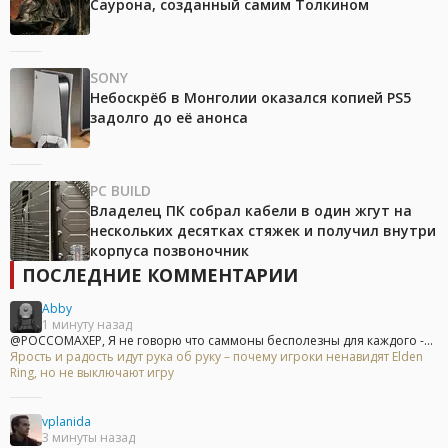
Саурона, созданный самим Толкином
SONY
Небоскрёб в Монголии оказался копией PS5
задолго до её анонса
PC BUILD
Владелец ПК собрал кабели в один жгут на
нескольких десятках стяжек и получил внутри
корпуса позвоночник
ПОСЛЕДНИЕ КОММЕНТАРИИ
Abby
1 минуту назад
@POCCOMAXEP, Я не говорю что саммоны бесполезны для каждого -...
Ярость и радость идут рука об руку – почему игроки ненавидят Elden
Ring, но не выключают игру
vplanida
3 минуты назад