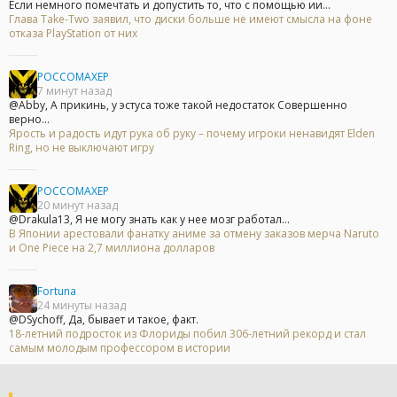
Если немного помечтать и допустить то, что с помощью ии...
Глава Take-Two заявил, что диски больше не имеют смысла на фоне
отказа PlayStation от них
POCCOMAXEP
7 минут назад
@Abby, А прикинь, у эстуса тоже такой недостаток Совершенно
верно...
Ярость и радость идут рука об руку – почему игроки ненавидят Elden
Ring, но не выключают игру
POCCOMAXEP
20 минут назад
@Drakula13, Я не могу знать как у нее мозг работал...
В Японии арестовали фанатку аниме за отмену заказов мерча Naruto
и One Piece на 2,7 миллиона долларов
Fortuna
24 минуты назад
@DSychoff, Да, бывает и такое, факт.
18-летний подросток из Флориды побил 306-летний рекорд и стал
самым молодым профессором в истории