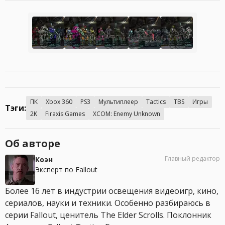
ПК
Xbox 360
PS3
Мультиплеер
Tactics
TBS
Игры
Тэги:
2K
Firaxis Games
XCOM: Enemy Unknown
Об авторе
Главный редактор
Коэн
Эксперт по Fallout
Более 16 лет в индустрии освещения видеоигр, кино,
сериалов, науки и техники. Особенно разбираюсь в
серии Fallout, ценитель The Elder Scrolls. Поклонник