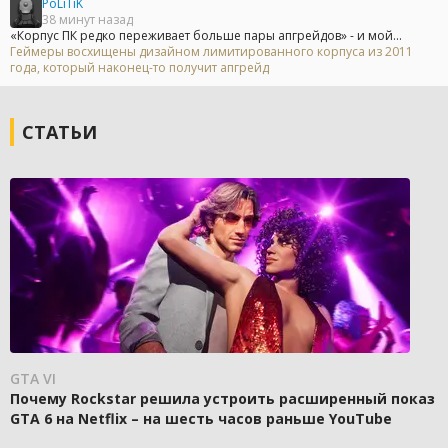
PoLiTiK
38 минут назад
«Корпус ПК редко переживает больше пары апгрейдов» - и мой...
Геймеры восхищены дизайном лимитированного корпуса из 2011
года, который наконец-то получит апгрейд
СТАТЬИ
GTA VI
Почему Rockstar решила устроить расширенный показ
GTA 6 на Netflix – на шесть часов раньше YouTube