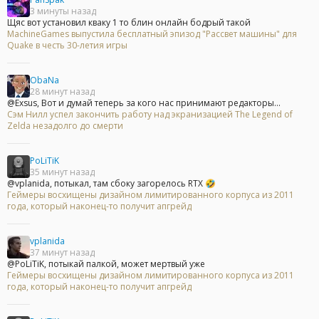
3 минуты назад
Щяс вот установил кваку 1 то блин онлайн бодрый такой
MachineGames выпустила бесплатный эпизод "Рассвет машины" для
Quake в честь 30-летия игры
ObaNa
28 минут назад
@Exsus, Вот и думай теперь за кого нас принимают редакторы...
Сэм Нилл успел закончить работу над экранизацией The Legend of
Zelda незадолго до смерти
PoLiTiK
35 минут назад
@vplanida, потыкал, там сбоку загорелось RTX 🤣
Геймеры восхищены дизайном лимитированного корпуса из 2011
года, который наконец-то получит апгрейд
vplanida
37 минут назад
@PoLiTiK, потыкай палкой, может мертвый уже
Геймеры восхищены дизайном лимитированного корпуса из 2011
года, который наконец-то получит апгрейд