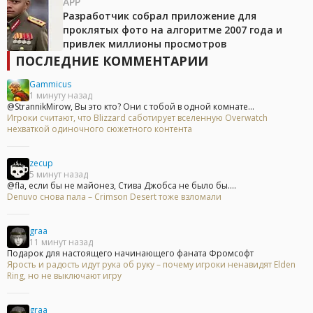
APP
Разработчик собрал приложение для
проклятых фото на алгоритме 2007 года и
привлек миллионы просмотров
ПОСЛЕДНИЕ КОММЕНТАРИИ
Gammicus
1 минуту назад
@StrannikMirow, Вы это кто? Они с тобой в одной комнате...
Игроки считают, что Blizzard саботирует вселенную Overwatch
нехваткой одиночного сюжетного контента
zecup
5 минут назад
@fla, если бы не майонез, Стива Джобса не было бы....
Denuvo снова пала – Crimson Desert тоже взломали
graa
11 минут назад
Подарок для настоящего начинающего фаната Фромсофт
Ярость и радость идут рука об руку – почему игроки ненавидят Elden
Ring, но не выключают игру
graa