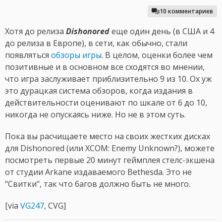
10 комментариев
Хотя до релиза
Dishonored
еще один день (в США и 4
до релиза в Европе), в сети, как обычно, стали
появляться
обзоры игры
. В целом, оценки более чем
позитивные и в основном все сходятся во мнении,
что игра заслуживает приблизительно 9 из 10. Ох уж
это дурацкая система обзоров, когда издания в
действительности оценивают по шкале от 6 до 10,
никогда не опускаясь ниже. Но не в этом суть.
Пока вы расчищаете место на своих жестких дисках
для Dishonored (или XCOM: Enemy Unknown?), можете
посмотреть первые 20 минут геймплея стелс-экшена
от студии Arkane издаваемого Bethesda. Это не
"Свитки", так что багов должно быть не много.
[via
VG247
, CVG]