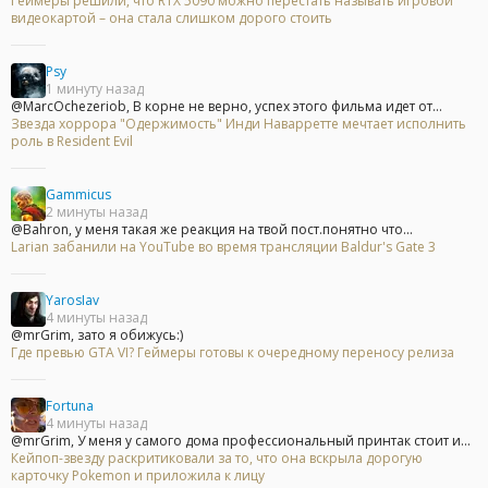
Геймеры решили, что RTX 5090 можно перестать называть игровой
видеокартой – она стала слишком дорого стоить
Psy
1 минуту назад
@MarcOchezeriob, В корне не верно, успех этого фильма идет от...
Звезда хоррора "Одержимость" Инди Наварретте мечтает исполнить
роль в Resident Evil
Gammicus
2 минуты назад
@Bahron, у меня такая же реакция на твой пост.понятно что...
Larian забанили на YouTube во время трансляции Baldur's Gate 3
YarosIav
4 минуты назад
@mrGrim, зато я обижусь:)
Где превью GTA VI? Геймеры готовы к очередному переносу релиза
Fortuna
4 минуты назад
@mrGrim, У меня у самого дома профессиональный принтак стоит и...
Кейпоп-звезду раскритиковали за то, что она вскрыла дорогую
карточку Pokemon и приложила к лицу