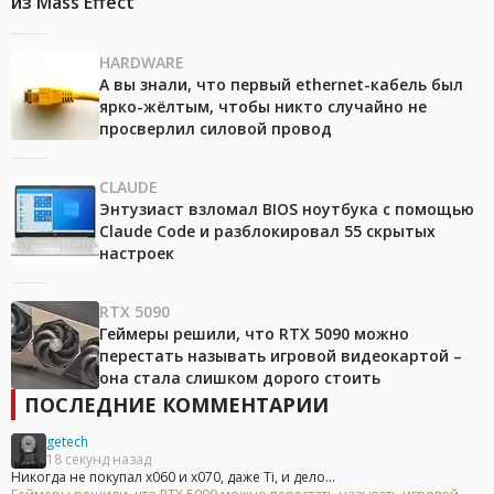
из Mass Effect
HARDWARE
А вы знали, что первый ethernet-кабель был
ярко-жёлтым, чтобы никто случайно не
просверлил силовой провод
CLAUDE
Энтузиаст взломал BIOS ноутбука с помощью
Claude Code и разблокировал 55 скрытых
настроек
RTX 5090
Геймеры решили, что RTX 5090 можно
перестать называть игровой видеокартой –
она стала слишком дорого стоить
ПОСЛЕДНИЕ КОММЕНТАРИИ
getech
18 секунд назад
Никогда не покупал x060 и x070, даже Ti, и дело...