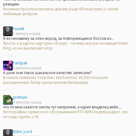
реакцию
Китаянка проспонсировала дораму ради 60 поцелуев со своим
любимым актёром
Faust8
1 минуту назад
Я ее ненавижу за опен ворлд, за повторяющихся боссов из...
Ярость и радость идут рука об руку – почему игроки ненавидят Elden
Ring, но не выключают игру
PanSpak
3 минуты назад
А шож они такое шакальное качество записали?
В новом геймплее Total War: Warhammer 40,000 показали
расширенную битву орков против Империума
gretham
4 минуты назад
что-то мне кажется смолы тут непричем, а курил владелец вейп....
Фотографии сервисного обслуживания RTX 4090 подтверждают, что
не надо курить у ПК
Elden_Lord