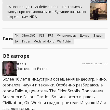
EA возвращает Battlefield Labs – ПК-геймеры
смогут протестировать все будущие патчи, но
под жестким NDA
ПК
Xbox 360
PS3
FPS
Мультиплеер
Шутер
Экшен
Тэги:
EA
Игры
Medal of Honor: Warfighter
Об авторе
Главный редактор
Коэн
Эксперт по Fallout
Более 16 лет в индустрии освещения видеоигр, кино,
сериалов, науки и техники. Особенно разбираюсь в
серии Fallout, ценитель The Elder Scrolls. Поклонник
Arcanum и Fallout Tactics. Больше всего играю в
Civilization, Old World и градостроители. Изучаю ИИ и
загадки космоса.