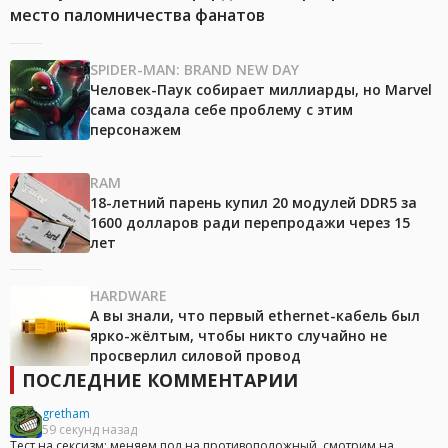
место паломничества фанатов
SPIDER-MAN: BRAND NEW DAY
Человек-Паук собирает миллиарды, но Marvel
сама создала себе проблему с этим
персонажем
RAM
18-летний парень купил 20 модулей DDR5 за
1600 долларов ради перепродажи через 15
лет
HARDWARE
А вы знали, что первый ethernet-кабель был
ярко-жёлтым, чтобы никто случайно не
просверлил силовой провод
ПОСЛЕДНИЕ КОММЕНТАРИИ
gretham
59 секунд назад
Тест на сексизм: меняем пол на противоположный, смотрим на