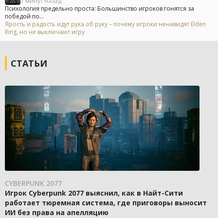
7 минут назад
Психология предельно проста: Большинство игроков гонятся за
победой по...
Ярость и радость идут рука об руку – почему игроки ненавидят Elden
Ring, но не выключают игру
СТАТЬИ
CYBERPUNK 2077
Игрок Cyberpunk 2077 выяснил, как в Найт-Сити
работает тюремная система, где приговоры выносит
ИИ без права на апелляцию