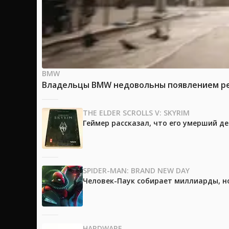
BMW
Владельцы BMW недовольны появлением рек
THE ELDER SCROLLS V: SKYRIM
Геймер рассказал, что его умерший д
SPIDER-MAN: BRAND NEW DAY
Человек-Паук собирает миллиарды, но
HARDWARE