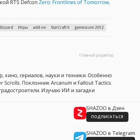
ской RTS Defcon
Zero: Frontlines of Tomorrow,
Blizzard
Игры
add-on
StarCraft II
gamescom 2012
Главный редактор
, кино, сериалов, науки и техники. Особенно
 Scrolls. Поклонник Arcanum и Fallout Tactics.
 и градостроители. Изучаю ИИ и загадки
SHAZOO в Дзен
ПОДПИСАТЬСЯ
SHAZOO в Telegram