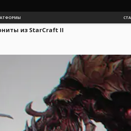
АТФОРМЫ
СТ
ниты из StarCraft II