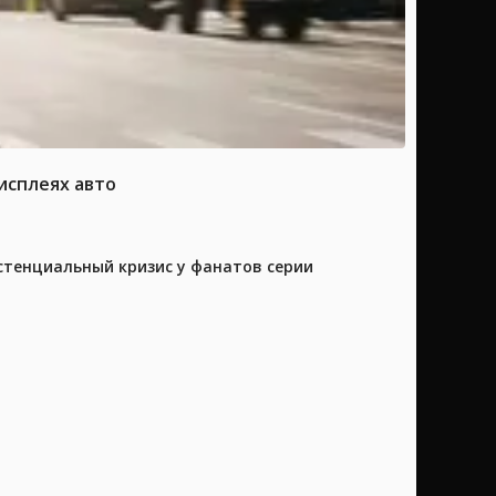
исплеях авто
истенциальный кризис у фанатов серии