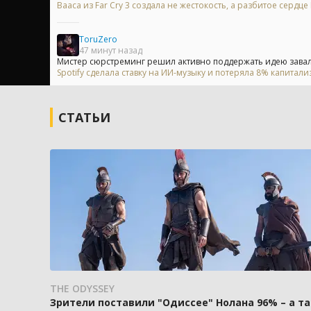
Вааса из Far Cry 3 создала не жестокость, а разбитое сердц
ToruZero
47 минут назад
Мистер сюрстреминг решил активно поддержать идею завали
Spotify сделала ставку на ИИ-музыку и потеряла 8% капитали
СТАТЬИ
THE ODYSSEY
Зрители поставили "Одиссее" Нолана 96% – а та