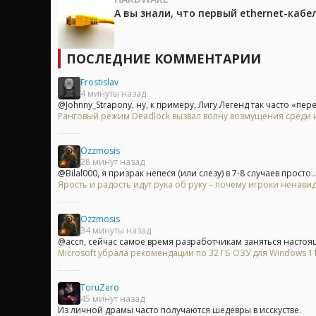
А вы знали, что первый ethernet-каб
ПОСЛЕДНИЕ КОММЕНТАРИИ
Frostislav
4 минуты назад
@Johnny_Strapony, ну, к примеру, Лигу Легенд так часто «пер
Ранговый режим Deadlock вызвал волну возмущения среди 
Ozzmosis
28 минут назад
@Bilal000, я призрак непеся (или слезу) в 7-8 случаев просто..
Ярость и радость идут рука об руку – почему игроки ненавид
Ozzmosis
34 минуты назад
@accn, сейчас самое время разработчикам заняться настоя
Microsoft убрала рекомендации по 32 ГБ ОЗУ для Windows 11 
ToruZero
45 минут назад
Из личной драмы часто получаются шедевры в исскустве.