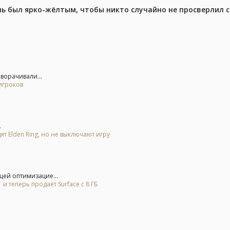
ель был ярко-жёлтым, чтобы никто случайно не просверлил 
еворачивали...
игроков
.
ят Elden Ring, но не выключают игру
щей оптимизацие...
и теперь продаёт Surface с 8 ГБ