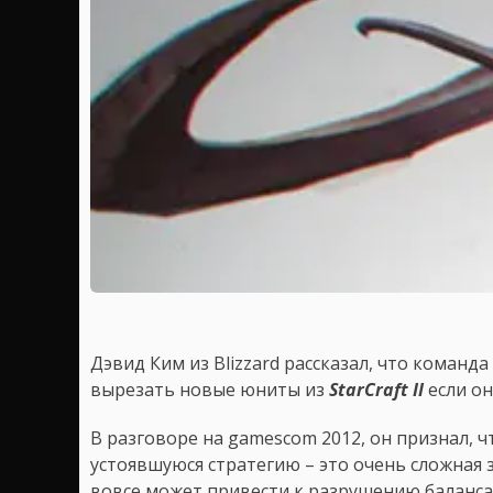
Дэвид Ким из Blizzard рассказал, что коман
вырезать новые юниты из
StarCraft II
если о
В разговоре на gamescom 2012, он признал, 
устоявшуюся стратегию – это очень сложная з
вовсе может привести к разрушению баланса