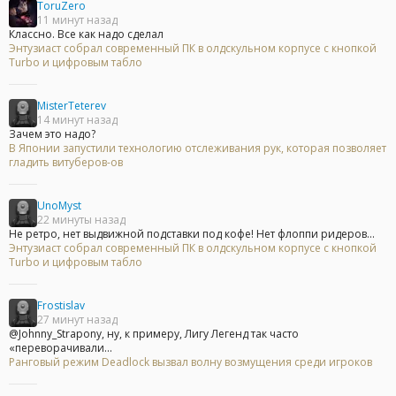
ToruZero
11 минут назад
Классно. Все как надо сделал
Энтузиаст собрал современный ПК в олдскульном корпусе с кнопкой
Turbo и цифровым табло
MisterTeterev
14 минут назад
Зачем это надо?
В Японии запустили технологию отслеживания рук, которая позволяет
гладить витуберов-ов
UnoMyst
22 минуты назад
Не ретро, нет выдвижной подставки под кофе! Нет флоппи ридеров...
Энтузиаст собрал современный ПК в олдскульном корпусе с кнопкой
Turbo и цифровым табло
Frostislav
27 минут назад
@Johnny_Strapony, ну, к примеру, Лигу Легенд так часто
«переворачивали...
Ранговый режим Deadlock вызвал волну возмущения среди игроков