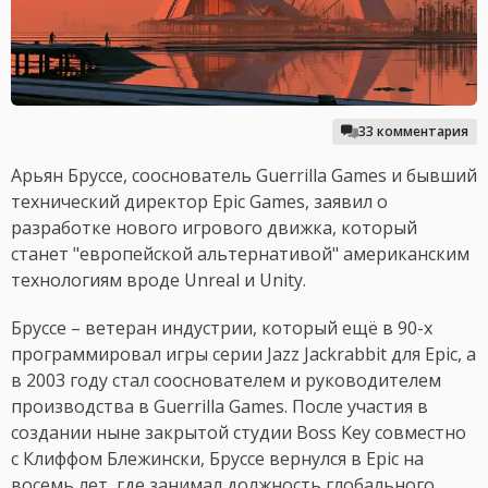
33 комментария
Арьян Бруссе, сооснователь Guerrilla Games и бывший
технический директор Epic Games, заявил о
разработке нового игрового движка, который
станет "европейской альтернативой" американским
технологиям вроде Unreal и Unity.
Бруссе – ветеран индустрии, который ещё в 90-х
программировал игры серии Jazz Jackrabbit для Epic, а
в 2003 году стал сооснователем и руководителем
производства в Guerrilla Games. После участия в
создании ныне закрытой студии Boss Key совместно
с Клиффом Блежински, Бруссе вернулся в Epic на
восемь лет, где занимал должность глобального