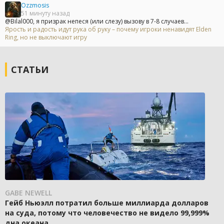
Ozzmosis
51 минуту назад
@Bilal000, я призрак непеся (или слезу) вызову в 7-8 случаев...
Ярость и радость идут рука об руку – почему игроки ненавидят Elden
Ring, но не выключают игру
СТАТЬИ
GABE NEWELL
Гейб Ньюэлл потратил больше миллиарда долларов
на суда, потому что человечество не видело 99,999%
дна океана