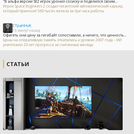
"В альфа версии SE2 игрок уронил сосиску и поделился своим...
Игрок Space Engineers 2 создал гигантский автоматический карьер,
который приносит 560 тысяч железа за три часа работы
CTpaHHuK
15 минут назад
Офигеть они цену за гигабайт сопоставили, а ничего, что ценность...
Цены на оперативную память откатились к уровню 2007 года – ИИ
уничтожил 20 лет прогресса за считанные месяцы
СТАТЬИ