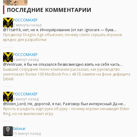
ПОСЛЕДНИЕ КОММЕНТАРИИ
POCCOMAXEP
2 минуты назад
@T1taH1k, нет, не я. Игнори́рование (от лат. ignorare — букв....
Продюсер Dragon Age объяснил, почему слепо слушать игроков
вредно для разработки
POCCOMAXEP
6 минут назад
@Ventruae, я бы не отказался безвозмездно взять на себя часть...
Бывший сотрудник техно-компании рассказал, как руководство
уничтожает более 100 MacBook Pro с 48 ГБ памяти на фоне дефицита
DRAM
POCCOMAXEP
8 минут назад
@Elden_Lord, Не, дорогой, я пас. Разговор был интересный Да не...
Ярость и радость идут рука об руку – почему игроки ненавидят Elden
Ring, но не выключают игру
0xlunar
15 минут назад