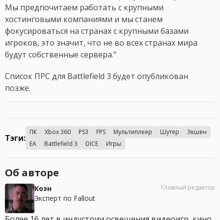
Мы предпочитаем работать с крупными
хостинговыми компаниями и мы станем
фокусироваться на странах с крупными базами
игроков, это значит, что не во всех странах мира
будут собственные сервера."
Список ПРС для Battlefield 3 будет опубликован
позже.
ПК
Xbox 360
PS3
FPS
Мультиплеер
Шутер
Экшен
Тэги:
EA
Battlefield 3
DICE
Игры
Об авторе
Главный редактор
Коэн
Эксперт по Fallout
Более 16 лет в индустрии освещения видеоигр, кино,