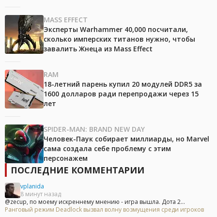
MASS EFFECT
Эксперты Warhammer 40,000 посчитали,
сколько имперских титанов нужно, чтобы
завалить Жнеца из Mass Effect
RAM
18-летний парень купил 20 модулей DDR5 за
1600 долларов ради перепродажи через 15
лет
SPIDER-MAN: BRAND NEW DAY
Человек-Паук собирает миллиарды, но Marvel
сама создала себе проблему с этим
персонажем
ПОСЛЕДНИЕ КОММЕНТАРИИ
vplanida
8 минут назад
@zecup, по моему искреннему мнению - игра вышла. Дота 2...
Ранговый режим Deadlock вызвал волну возмущения среди игроков