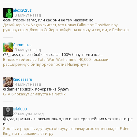
alexx92rus
13 минут назад
если второй вегас, или как они ее там назовут, во...
Дизайнер New Vegas считает, что новая Fallout от Obsidian под
руководством Джоша Сойера пойдёт на пользу и студии, и Bethesda
Gammicus
13 минут назад
@Egrassa, с чего бы? чел сказал 100% базу. почти все...
В новом геймплее Total War: Warhammer 40,000 показали
расширенную битву орков против Империума
Kindzazaru
14 минут назад
@damiensixsixsix, Конкретика будет?
GTA 6 покажут 27 августа на Netflix
Bilal000
22 минуты назад
@graa, призывы «покемонов» одно из интереснейших механик в игре
и...
Ярость и радость идут рука об руку – почему игроки ненавидят Elden
Ring, но не выключают игру