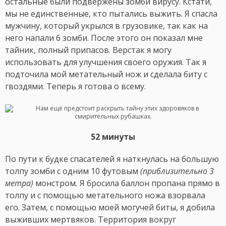
остальные были подвержены зомби вирусу. Кстати,
мы не единственные, кто пытались выжить. Я спасла
мужчину, который укрылся в грузовике, так как на
него напали 6 зомби. После этого он показал мне
тайник, полный припасов. Верстак я могу
использовать для улучшения своего оружия. Так я
подточила мой метательный нож и сделала биту с
гвоздями. Теперь я готова о всему.
52 минуты
По пути к будке спасателей я наткнулась на большую
толпу зомби с одним 10 футовым
(приблизительно 3
метра)
монстром
.
Я бросила баллон пропана прямо в
толпу и с помощью метательного ножа взорвала
его. Затем, с помощью моей могучей биты, я добила
выживших мертвяков. Территория вокруг