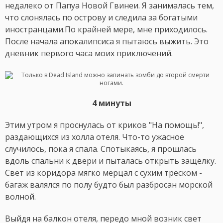
недалеко от Папуа Новой Гвинеи. Я занималась тем,
что слонялась по острову и следила за богатыми
иностранцами.По крайней мере, мне приходилось.
После начала апокалипсиса я пытаюсь выжить. Это
дневник первого часа моих приключений.
4 минуты
Этим утром я проснулась от криков "На помощь!",
раздающихся из холла отеля. Что-то ужасное
случилось, пока я спала. Спотыкаясь, я прошлась
вдоль спальни к двери и пыталась открыть защёлку.
Свет из коридора мягко мерцал с сухим треском -
багаж валялся по полу будто был разбросан морской
волной.
Выйдя на балкон отеля, передо мной возник свет