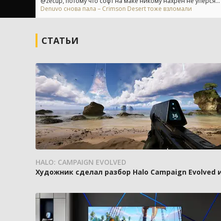
@zecup, потому что софт на маке никому нахрен не уперся...
Denuvo снова пала – Crimson Desert тоже взломали
СТАТЬИ
HALO: CAMPAIGN EVOLVED
Художник сделал разбор Halo Campaign Evolved 