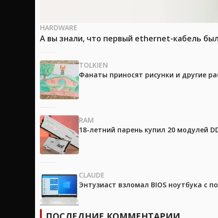
HARDWARE
А вы знали, что первый ethernet-кабель бы
TOLKIEN
Фанаты приносят рисунки и другие р
RAM
18-летний парень купил 20 модулей D
CLAUDE
Энтузиаст взломал BIOS ноутбука с п
ПОСЛЕДНИЕ КОММЕНТАРИИ