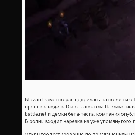
Blizzard заметно расщедрилась на новости о
прошлое неделе Diablo-эвентом. Помимо нек
battle.net и демки бета-теста, компания оп
В ролик входит нарезка из уже упомянутого т
Открытое тестирование по приглашениям нач