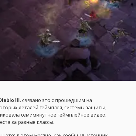
Diablo III
, связано это с прошедшим на
оторых деталей геймплея, системы защиты,
убликовала семиминутное геймплейное видео.
еста за разные классы.
нется в этом месяце, как сообщил источник