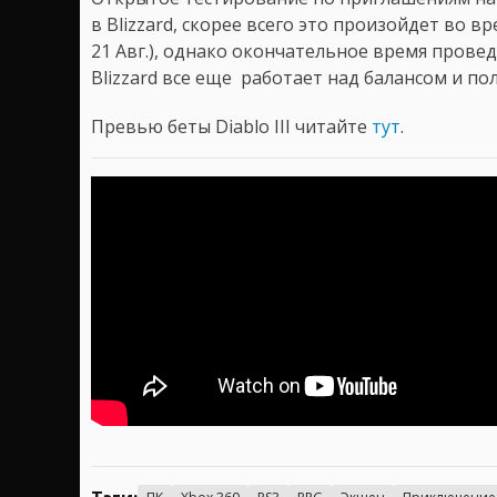
в Blizzard, скорее всего это произойдет во в
21 Авг.), однако окончательное время провед
Blizzard все еще работает над балансом и по
Превью беты Diablo III читайте
тут
.