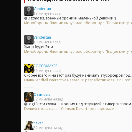
Vandertan
13 минут назад
@Ozzmosis, военные хроники маленькой девочки?)
Минобороны Японии выпустило оборонную "Белую книгу" с
Vandertan
13 минут назад
Жанр будет Этти
Минобороны Японии выпустило оборонную "Белую книгу" с
POCCOMAXEP
35 минут назад
Скорее всего и на этот раз будут нанимать атусорсеров под..
Глава Sandfall Interactive назвал 26 разработчиков Clair Ob
Ozzmosis
52 минуты назад
@Log13, эти слова — ирония над ситуацией с гипервизором.А
Denuvo снова пала – Crimson Desert тоже взломали
never
52 минуты назад