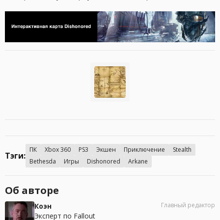
ПК
Xbox 360
PS3
Экшен
Приключение
Stealth
Тэги:
Bethesda
Игры
Dishonored
Arkane
Об авторе
Главный редактор
Коэн
Эксперт по Fallout