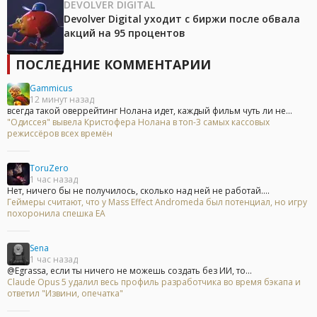
DEVOLVER DIGITAL
Devolver Digital уходит с биржи после обвала
акций на 95 процентов
ПОСЛЕДНИЕ КОММЕНТАРИИ
Gammicus
12 минут назад
всегда такой оверрейтинг Нолана идет, каждый фильм чуть ли не...
"Одиссея" вывела Кристофера Нолана в топ-3 самых кассовых
режиссёров всех времён
ToruZero
1 час назад
Нет, ничего бы не получилось, сколько над ней не работай....
Геймеры считают, что у Mass Effect Andromeda был потенциал, но игру
похоронила спешка EA
Sena
1 час назад
@Egrassa, если ты ничего не можешь создать без ИИ, то...
Claude Opus 5 удалил весь профиль разработчика во время бэкапа и
ответил "Извини, опечатка"