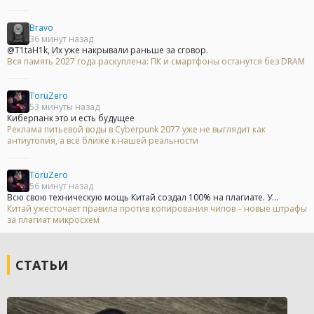
Bravo
36 минут назад
@T1taH1k, Их уже накрывали раньше за сговор.
Вся память 2027 года раскуплена: ПК и смартфоны останутся без DRAM
ToruZero
53 минуты назад
Киберпанк это и есть будущее
Реклама питьевой воды в Cyberpunk 2077 уже не выглядит как
антиутопия, а всё ближе к нашей реальности
ToruZero
56 минут назад
Всю свою техническую мощь Китай создал 100% на плагиате. У...
Китай ужесточает правила против копирования чипов – новые штрафы
за плагиат микросхем
СТАТЬИ