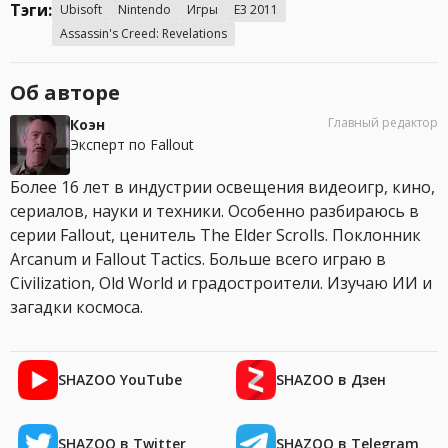
Тэги:
Ubisoft
Nintendo
Игры
E3 2011
Assassin's Creed: Revelations
Об авторе
Главный редактор
Коэн
Эксперт по Fallout
Более 16 лет в индустрии освещения видеоигр, кино,
сериалов, науки и техники. Особенно разбираюсь в
серии Fallout, ценитель The Elder Scrolls. Поклонник
Arcanum и Fallout Tactics. Больше всего играю в
Civilization, Old World и градостроители. Изучаю ИИ и
загадки космоса.
SHAZOO YouTube
SHAZOO в Дзен
SHAZOO в Twitter
SHAZOO в Telegram