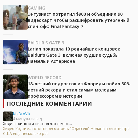
GAMING
Энтузиаст потратил $900 и объединил 90
видеокарт чтобы расшифровать утерянный
спин-офф Final Fantasy 7
BALDUR'S GATE 3
Larian показала 10 редчайших концовок
Baldur's Gate 3, включая худшие судьбы
Лаэзель и Астариона
WORLD RECORD
18-летний подросток из Флориды побил 306-
летний рекорд и стал самым молодым
профессором в истории
ПОСЛЕДНИЕ КОММЕНТАРИИ
NikDroVik
4 минуты назад
Ходил в кино и я не знал что там он...
Хидео Кодзима готов пересмотреть "Одиссею" Нолана в кинотеатре
США еще несколько раз