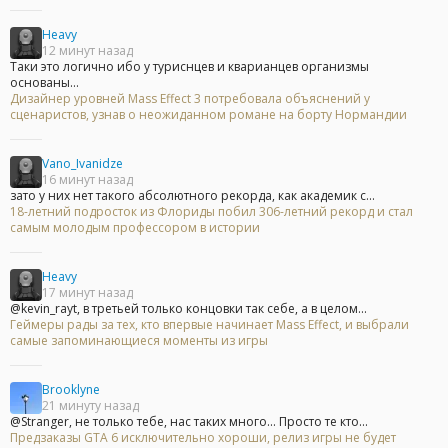
Heavy
12 минут назад
Таки это логично ибо у туриснцев и кварианцев организмы
основаны...
Дизайнер уровней Mass Effect 3 потребовала объяснений у
сценаристов, узнав о неожиданном романе на борту Нормандии
Vano_Ivanidze
16 минут назад
зато у них нет такого абсолютного рекорда, как академик с...
18-летний подросток из Флориды побил 306-летний рекорд и стал
самым молодым профессором в истории
Heavy
17 минут назад
@kevin_rayt, в третьей только концовки так себе, а в целом...
Геймеры рады за тех, кто впервые начинает Mass Effect, и выбрали
самые запоминающиеся моменты из игры
Brooklyne
21 минуту назад
@Stranger, не только тебе, нас таких много... Просто те кто...
Предзаказы GTA 6 исключительно хороши, релиз игры не будет