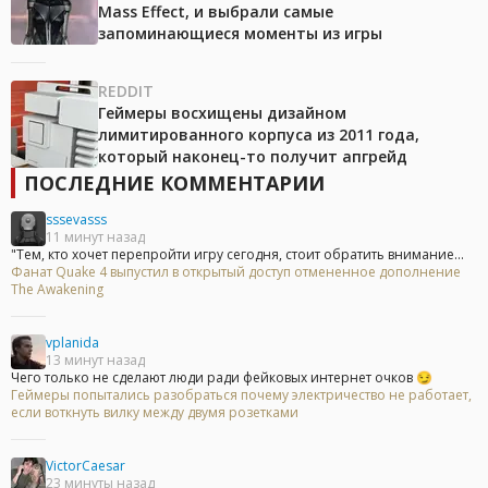
Mass Effect, и выбрали самые
запоминающиеся моменты из игры
REDDIT
Геймеры восхищены дизайном
лимитированного корпуса из 2011 года,
который наконец-то получит апгрейд
ПОСЛЕДНИЕ КОММЕНТАРИИ
sssevasss
11 минут назад
"Тем, кто хочет перепройти игру сегодня, стоит обратить внимание...
Фанат Quake 4 выпустил в открытый доступ отмененное дополнение
The Awakening
vplanida
13 минут назад
Чего только не сделают люди ради фейковых интернет очков 😏
Геймеры попытались разобраться почему электричество не работает,
если воткнуть вилку между двумя розетками
VictorCaesar
23 минуты назад