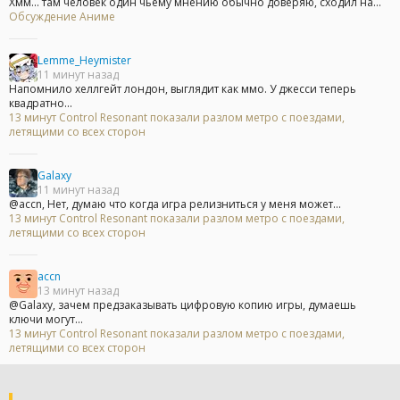
Хмм... там человек один чьему мнению обычно доверяю, сходил на...
Обсуждение Аниме
Lemme_Heymister
11 минут назад
Напомнило хеллгейт лондон, выглядит как ммо. У джесси теперь
квадратно...
13 минут Control Resonant показали разлом метро с поездами,
летящими со всех сторон
Galaxy
11 минут назад
@accn, Нет, думаю что когда игра релизниться у меня может...
13 минут Control Resonant показали разлом метро с поездами,
летящими со всех сторон
accn
13 минут назад
@Galaxy, зачем предзаказывать цифровую копию игры, думаешь
ключи могут...
13 минут Control Resonant показали разлом метро с поездами,
летящими со всех сторон