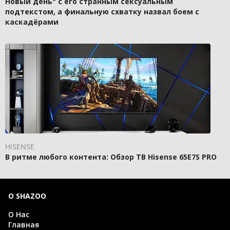
Новый день" с его странным сексуальным
подтекстом, а финальную схватку назвал боем с
каскадёрами
HISENSE
В ритме любого контента: Обзор ТВ Hisense 65E7S PRO
О SHAZOO
О Нас
Главная