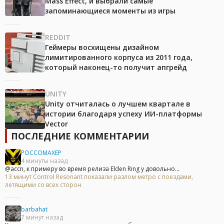
Mass Effect, и выбрали самые
запоминающиеся моменты из игры
REDDIT
Геймеры восхищены дизайном
лимитированного корпуса из 2011 года,
который наконец-то получит апгрейд
UNITY
Unity отчиталась о лучшем квартале в
истории благодаря успеху ИИ-платформы
Vector
ПОСЛЕДНИЕ КОММЕНТАРИИ
POCCOMAXEP
4 минуты назад
@accn, к примеру во время релиза Elden Ring у довольно...
13 минут Control Resonant показали разлом метро с поездами,
летящими со всех сторон
barbahat
7 минут назад