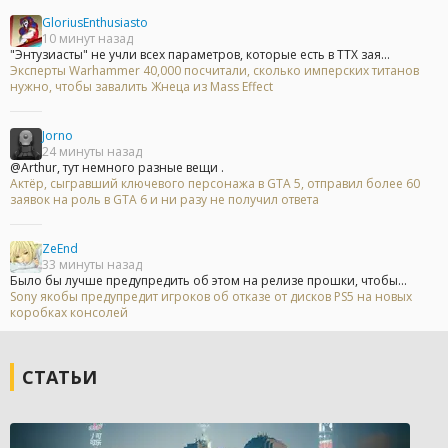
GloriusEnthusiasto
10 минут назад
"Энтузиасты" не учли всех параметров, которые есть в ТТХ зая...
Эксперты Warhammer 40,000 посчитали, сколько имперских титанов
нужно, чтобы завалить Жнеца из Mass Effect
Jorno
24 минуты назад
@Arthur, тут немного разные вещи .
Актёр, сыгравший ключевого персонажа в GTA 5, отправил более 60
заявок на роль в GTA 6 и ни разу не получил ответа
ZeEnd
33 минуты назад
Было бы лучше предупредить об этом на релизе прошки, чтобы...
Sony якобы предупредит игроков об отказе от дисков PS5 на новых
коробках консолей
СТАТЬИ