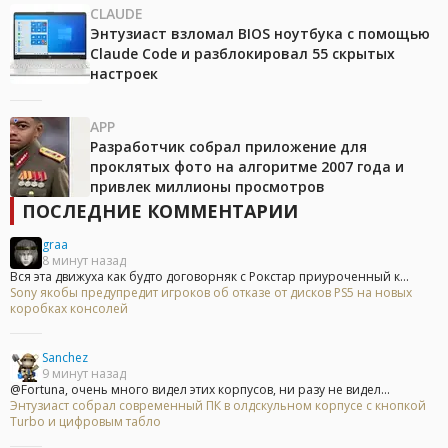
CLAUDE
Энтузиаст взломал BIOS ноутбука с помощью
Claude Code и разблокировал 55 скрытых
настроек
APP
Разработчик собрал приложение для
проклятых фото на алгоритме 2007 года и
привлек миллионы просмотров
ПОСЛЕДНИЕ КОММЕНТАРИИ
graa
8 минут назад
Вся эта движуха как будто договорняк с Рокстар приуроченный к...
Sony якобы предупредит игроков об отказе от дисков PS5 на новых
коробках консолей
Sanchez
9 минут назад
@Fortuna, очень много видел этих корпусов, ни разу не видел...
Энтузиаст собрал современный ПК в олдскульном корпусе с кнопкой
Turbo и цифровым табло