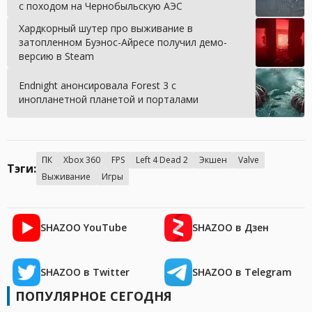
с походом на Чернобыльскую АЭС
Хардкорный шутер про выживание в
затопленном Буэнос-Айресе получил демо-
версию в Steam
Endnight анонсировала Forest 3 с
инопланетной планетой и порталами
ПК
Xbox 360
FPS
Left 4 Dead 2
Экшен
Valve
Тэги:
Выживание
Игры
SHAZOO YouTube
SHAZOO в Дзен
SHAZOO в Twitter
SHAZOO в Telegram
ПОПУЛЯРНОЕ СЕГОДНЯ