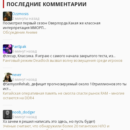
ПОСЛЕДНИЕ КОММЕНТАРИИ
Ozzmosis
2 минуты назад
Посмотрел первый сезон Оверлорда.Какая же классная
интерпретация ММОРП...
Обсуждение Аниме
PanSpak
6 минут назад
@zecup, Классика. Я играю с самого начала закрытого теста, из...
Ранговый режим Deadlock вызвал волну возмущения среди игроков
never
6 минут назад
@SemyonRehab, дефицит прогнозируемый около 10триллионов это ты
ист...
Китайская оперативная память не смогла спасти рынок RAM – многие
остаются на DDR4
noob_dodger
9 минут назад
Хз зачем я решил написать это здесь, но пусть будет)
Учёные считают, что обнаружили более 20 гигантских НЛО и