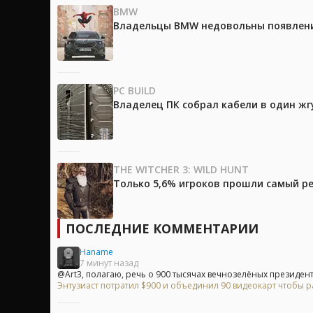
BMW
Владельцы BMW недовольны появление
PC BUILD
Владелец ПК собрал кабели в один жг
THE WITCHER 3: WILD HUNT
Только 5,6% игроков прошли самый ре
ПОСЛЕДНИЕ КОММЕНТАРИИ
Haname
7 минут назад
@Art3, полагаю, речь о 900 тысячах вечнозелёных президент
Энтузиаст потратил $900 и объединил 90 видеокарт чтобы р