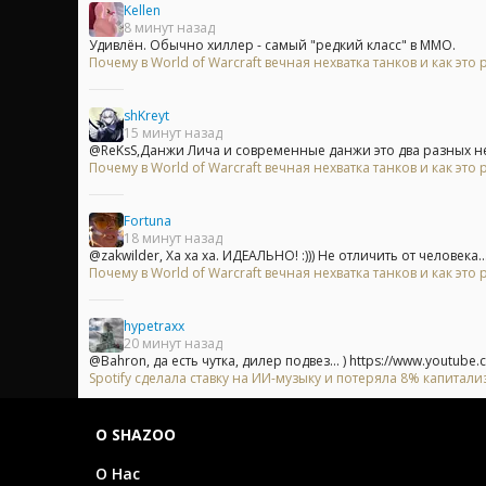
Kellen
8 минут назад
Удивлён. Обычно хиллер - самый "редкий класс" в ММО.
Почему в World of Warcraft вечная нехватка танков и как это
shKreyt
15 минут назад
@ReKsS,Данжи Лича и современные данжи это два разных не 
Почему в World of Warcraft вечная нехватка танков и как это
Fortuna
18 минут назад
@zakwilder, Ха ха ха. ИДЕАЛЬНО! :))) Не отличить от человека...
Почему в World of Warcraft вечная нехватка танков и как это
hypetraxx
20 минут назад
@Bahron, да есть чутка, дилер подвез... ) https://www.youtube.c
Spotify сделала ставку на ИИ-музыку и потеряла 8% капитали
О SHAZOO
О Нас