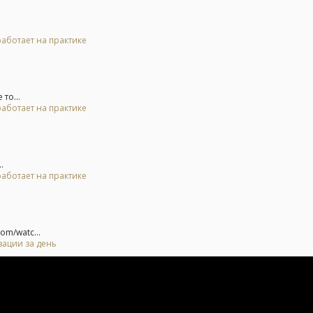
 работает на практике
то...
 работает на практике
.
 работает на практике
om/watc...
зации за день