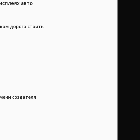
исплеях авто
шком дорого стоить
имени создателя