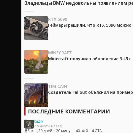
Владельцы BMW недовольны появлением рек
RTX 5090
Геймеры решили, что RTX 5090 можно 
MINECRAFT
Minecraft получила обновление 3.45 
TIM CAIN
Создатель Fallout объяснил на приме
ПОСЛЕДНИЕ КОММЕНТАРИИ
KaZiv
2 минуты назад
@Social,20 дней + 20 минут = 40. 4+0 = 4.GTA...