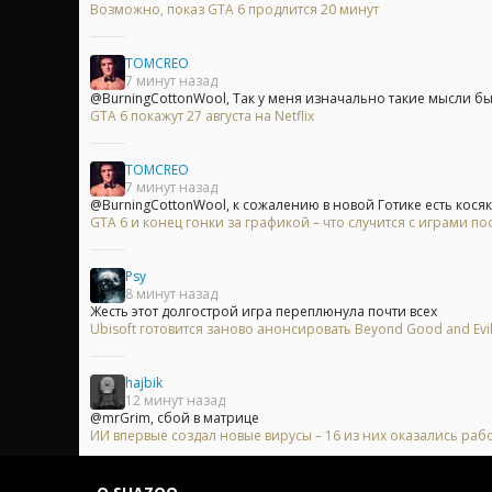
Возможно, показ GTA 6 продлится 20 минут
TOMCREO
7 минут назад
@BurningCottonWool, Так у меня изначально такие мысли были
GTA 6 покажут 27 августа на Netflix
TOMCREO
7 минут назад
@BurningCottonWool, к сожалению в новой Готике есть косяк,
GTA 6 и конец гонки за графикой – что случится с играми п
Psy
8 минут назад
Жесть этот долгострой игра переплюнула почти всех
Ubisoft готовится заново анонсировать Beyond Good and Evi
hajbik
12 минут назад
@mrGrim, сбой в матрице
ИИ впервые создал новые вирусы – 16 из них оказались ра