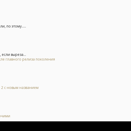
, по этому.....
 если выреза...
осле главного релиза поколения
l 2 с новым названием
бочими