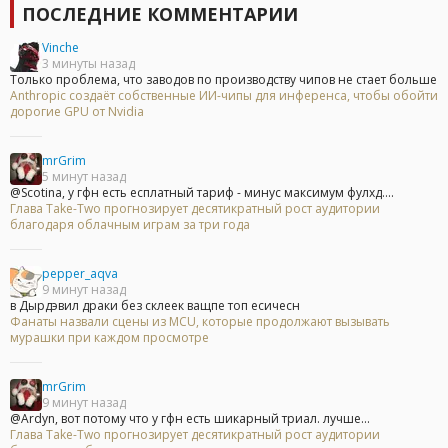
ПОСЛЕДНИЕ КОММЕНТАРИИ
Vinche
3 минуты назад
Только проблема, что заводов по производству чипов не стает больше
Anthropic создаёт собственные ИИ-чипы для инференса, чтобы обойти
дорогие GPU от Nvidia
mrGrim
5 минут назад
@Scotina, у гфн есть есплатный тариф - минус максимум фулхд....
Глава Take-Two прогнозирует десятикратный рост аудитории
благодаря облачным играм за три года
pepper_aqva
9 минут назад
в Дырдэвил драки без склеек ващпе топ есичесн
Фанаты назвали сцены из MCU, которые продолжают вызывать
мурашки при каждом просмотре
mrGrim
9 минут назад
@Ardyn, вот потому что у гфн есть шикарный триал. лучше...
Глава Take-Two прогнозирует десятикратный рост аудитории