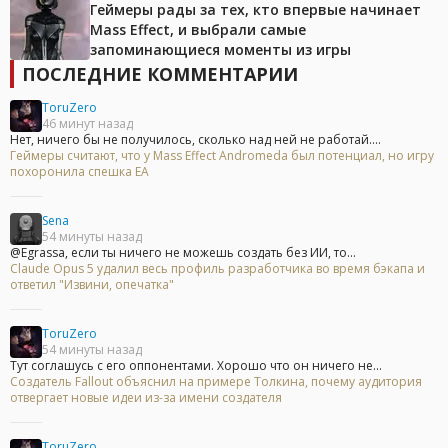
Геймеры рады за тех, кто впервые начинает
Mass Effect, и выбрали самые
запоминающиеся моменты из игры
ПОСЛЕДНИЕ КОММЕНТАРИИ
ToruZero
46 минут назад
Нет, ничего бы не получилось, сколько над ней не работай....
Геймеры считают, что у Mass Effect Andromeda был потенциал, но игру
похоронила спешка EA
Sena
54 минуты назад
@Egrassa, если ты ничего не можешь создать без ИИ, то...
Claude Opus 5 удалил весь профиль разработчика во время бэкапа и
ответил "Извини, опечатка"
ToruZero
54 минуты назад
Тут соглашусь с его оппонентами. Хорошо что он ничего не...
Создатель Fallout объяснил на примере Толкина, почему аудитория
отвергает новые идеи из-за имени создателя
ToruZero