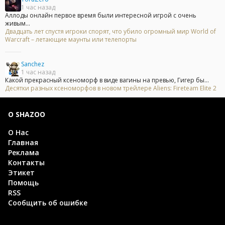
1 час назад
Аллоды онлайн первое время были интересной игрой с очень
живым...
Двадцать лет спустя игроки спорят, что убило огромный мир World of
Warcraft – летающие маунты или телепорты
Sanchez
1 час назад
Какой прекрасный ксеноморф в виде вагины на превью, Гигер бы...
Десятки разных ксеноморфов в новом трейлере Aliens: Fireteam Elite 2
О SHAZOO
О Нас
Главная
Реклама
Контакты
Этикет
Помощь
RSS
Сообщить об ошибке