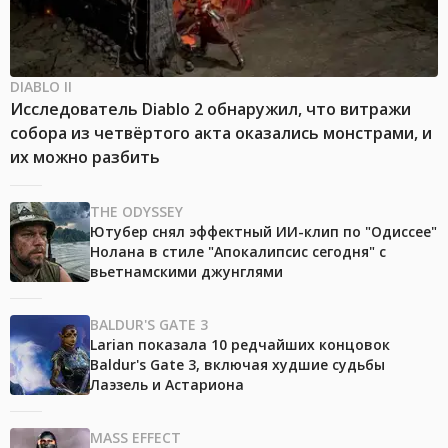
DIABLO II
Исследователь Diablo 2 обнаружил, что витражи
собора из четвёртого акта оказались монстрами, и
их можно разбить
THE ODYSSEY
Ютубер снял эффектный ИИ-клип по "Одиссее"
Нолана в стиле "Апокалипсис сегодня" с
вьетнамскими джунглями
BALDUR'S GATE 3
Larian показала 10 редчайших концовок
Baldur's Gate 3, включая худшие судьбы
Лаэзель и Астариона
MASS EFFECT