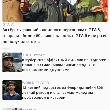
GTA VI
Актёр, сыгравший ключевого персонажа в GTA 5,
отправил более 60 заявок на роль в GTA 6 и ни разу
не получил ответа
THE ODYSSEY
Ютубер снял эффектный ИИ-клип по "Одиссее"
Нолана в стиле "Апокалипсис сегодня" с
вьетнамскими джунглями
WORLD RECORD
18-летний подросток из Флориды побил 306-
летний рекорд и стал самым молодым
профессором в истории