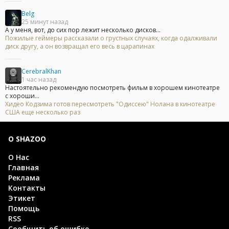
Belg
25 минут назад
А у меня, вот, до сих пор лежит несколько дисков...
Пожилые геймеры рассказали о грустных случаях, когда одалживали
диск другу, а он возвращал его весь в царапинах
CerebralKhan
1 час назад
Настоятельно рекомендую посмотреть фильм в хорошем кинотеатре
с хороши...
Хидео Кодзима готов пересмотреть "Одиссею" Нолана в кинотеатре
США еще несколько раз
О SHAZOO
О Нас
Главная
Реклама
Контакты
Этикет
Помощь
RSS
Сообщить об ошибке