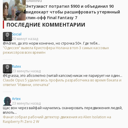
GAMING
Энтузиаст потратил $900 и объединил 90
видеокарт чтобы расшифровать утерянный
спин-офф Final Fantasy 7
ПОСЛЕДНИЕ КОММЕНТАРИИ
Social
20 минут назад
@Adren, да это норм конечно, но строчка 50+. Где тебя...
"Одиссея" вывела Кристофера Нолана в топ-3 самых кассовых
режиссёров всех времён
Rutex
23 минуты назад
@Egrassa, это абсолютно (читай капсом) никак не парирует ни один...
Claude Opus 5 удалил весь профиль разработчика во время бэкапа и
ответил "Извини, опечатка"
Artex
23 минуты назад
Щас вон через вайфай научились сканировать передвижения людей,
вплоть...
Фанат собрал рабочий детектор движения из Alien Isolation на
Raspberry Pi Zero 2 W