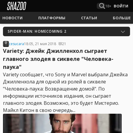
18+
ВОЙТИ
НОВОСТИ
ПЛАТФОРМЫ
СТАТЬИ
БОЛЬШЕ
SPIDER-MAN: HOMECOMING 2
cesucara
18:05, 21 мая 2018
21
Variety: Джейк Джилленхол сыграет
главного злодея в сиквеле "Человека-
паука"
Variety сообщает, что Sony и Marvel выбрали Джейка
Джилленхола для одной из ролей в сиквеле
"Человека-паука: Возвращение домой". По
информации источников издания, он сыграет
главного злодея. Возможно, это будет Мистерио.
Майкл Китон в свою очередь...