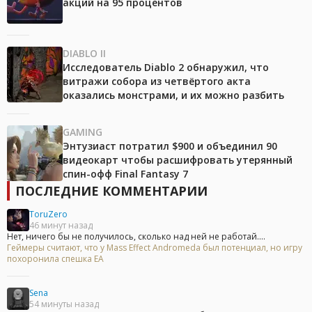
акций на 95 процентов
DIABLO II
Исследователь Diablo 2 обнаружил, что
витражи собора из четвёртого акта
оказались монстрами, и их можно разбить
GAMING
Энтузиаст потратил $900 и объединил 90
видеокарт чтобы расшифровать утерянный
спин-офф Final Fantasy 7
ПОСЛЕДНИЕ КОММЕНТАРИИ
ToruZero
46 минут назад
Нет, ничего бы не получилось, сколько над ней не работай....
Геймеры считают, что у Mass Effect Andromeda был потенциал, но игру
похоронила спешка EA
Sena
54 минуты назад