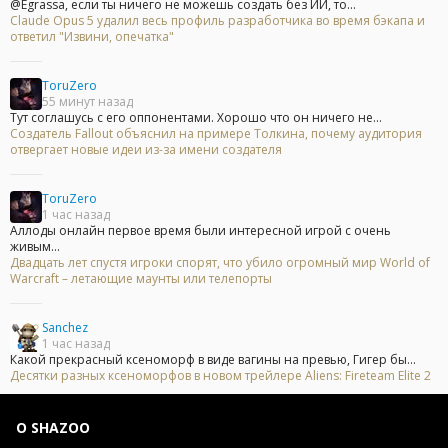
@Egrassa, если ты ничего не можешь создать без ИИ, то...
Claude Opus 5 удалил весь профиль разработчика во время бэкапа и
ответил "Извини, опечатка"
ToruZero
55 минут назад
Тут соглашусь с его оппонентами. Хорошо что он ничего не...
Создатель Fallout объяснил на примере Толкина, почему аудитория
отвергает новые идеи из-за имени создателя
ToruZero
1 час назад
Аллоды онлайн первое время были интересной игрой с очень
живым...
Двадцать лет спустя игроки спорят, что убило огромный мир World of
Warcraft – летающие маунты или телепорты
Sanchez
1 час назад
Какой прекрасный ксеноморф в виде вагины на превью, Гигер бы...
Десятки разных ксеноморфов в новом трейлере Aliens: Fireteam Elite 2
О SHAZOO