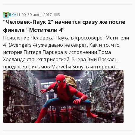
ILYA
11:00, 30 июня 2017
3
"Человек-Паук 2" начнется сразу же после
финала "Мстители 4"
Появление Человека-Паука в кроссовере "Мстители
4" (Avengers 4) уже давно не секрет. Как и то, что
история Питера Паркера в исполнении Тома
Холланда станет трилогией. Вчера Эми Паскаль,
продюсер фильмов Marvel и Sony, в интервью ...