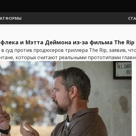
АТФОРМЫ
СТ
ффлека и Мэтта Деймона из-за фильма The Rip
 суд против продюсеров триллера The Rip, заявив, что
нтане, которых считают реальными прототипами главных