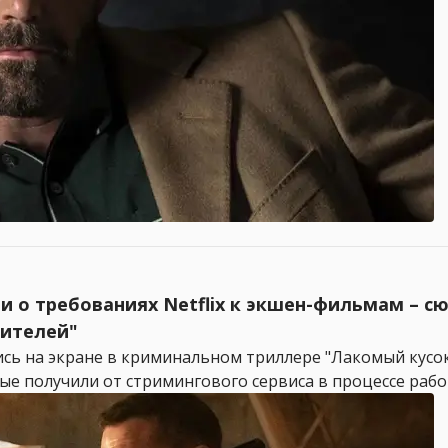
и о требованиях Netflix к экшен-фильмам – с
рителей"
 на экране в криминальном триллере "Лакомый кусок" (
 получили от стримингового сервиса в процессе работы.