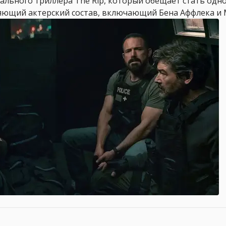
нального триллера The Rip, который обещает стать одн
яющий актерский состав, включающий Бена Аффлека и Мэ