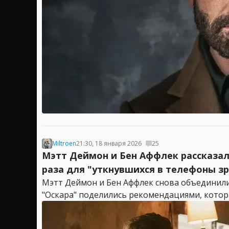
Miltroen
21:30, 18 января 2026
25
Мэтт Деймон и Бен Аффлек рассказал
раза для "уткнувшихся в телефоны з
Мэтт Деймон и Бен Аффлек снова объединились
"Оскара" поделились рекомендациями, которые