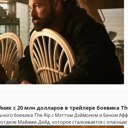
ик с 20 млн долларов в трейлере боевика Th
ьного боевика The Rip с Мэттом Дэймоном и Беном Афф
отделе Майами-Дейд, которое сталкивается с опасным 