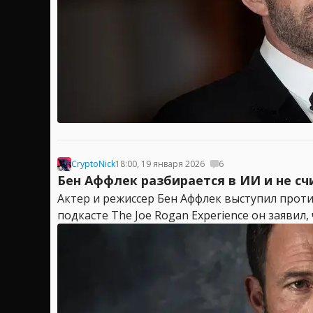
CryptoNick
18:00, 19 января 2026
6
Бен Аффлек разбирается в ИИ и не с
Актер и режиссер Бен Аффлек выступил проти
подкасте The Joe Rogan Experience он заявил