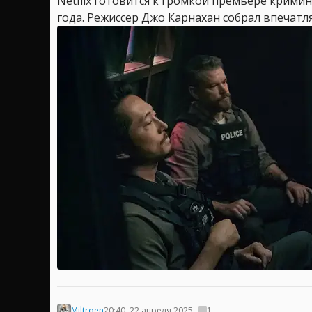
Netflix готовится к громкой премьере крими
года. Режиссер Джо Карнахан собрал впечатл
Miltroen
20:40, 22 апреля 2025
1