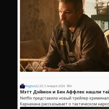
Magnus
22:20, 5 января 2026
4
Мэтт Дэймон и Бен Аффлек нашли тайн
Netflix представила новый трейлер криминал
Карнахана рассказывает о тактическом нарко