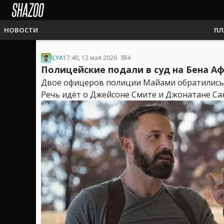
НОВОСТИ
ПЛ
ILYA
17:40, 12 мая 2026
4
Полицейские подали в суд на Бена А
Двое офицеров полиции Майами обратились в
Речь идёт о Джейсоне Смите и Джонатане Са