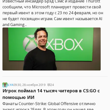
Известный инсайдер Брэд Сэмс и издание Thurott
сообщили, что Microsoft планирует провести свой
первый ивент в этом году с 23 по 24 февраля, но он
не будет посвящен играм. Сам ивент называется AI
and Gaming...
ILYA
09:30, 28 ноября 2019
24
Игрок поймал 14 тысяч читеров в CS:GO c
помощью ИИ
Фанаты Counter-Strike: Global Offensive отлично
знают игрока 2Eggs. В этом году он нашел две