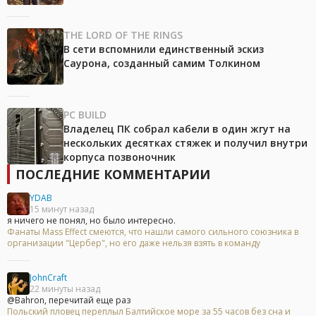
THE LORD OF THE RINGS
В сети вспомнили единственный эскиз
Саурона, созданный самим Толкином
PC BUILD
Владелец ПК собрал кабели в один жгут на
нескольких десятках стяжек и получил внутри
корпуса позвоночник
ПОСЛЕДНИЕ КОММЕНТАРИИ
YDAB
15 минут назад
я ничего не понял, но было интересно.
Фанаты Mass Effect смеются, что нашли самого сильного союзника в
организации "Цербер", но его даже нельзя взять в команду
JohnCraft
22 минуты назад
@Bahron, перечитай еще раз
Польский пловец переплыл Балтийское море за 55 часов без сна и