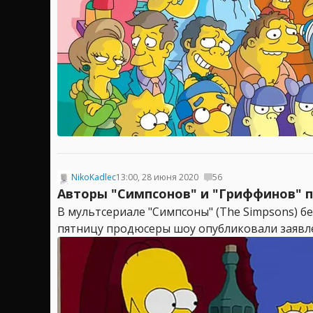
NikoKadlec
13:00, 28 июня 2020
56
Авторы "Симпсонов" и "Гриффинов" п
В мультсериале "Симпсоны" (The Simpsons) б
пятницу продюсеры шоу опубликовали заявлен