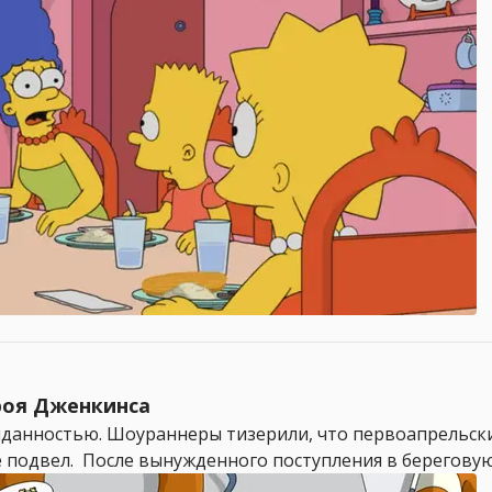
роя Дженкинса
иданностью. Шоураннеры тизерили, что первоапрельск
не подвел. После вынужденного поступления в береговую