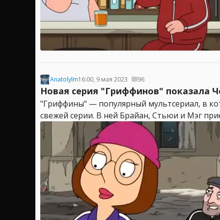
Anatolylm
16:00, 9 мая 2023
96
Новая серия "Гриффинов" показала Ч
"Гриффины" — популярный мультсериал, в кот
свежей серии. В ней Брайан, Стьюи и Мэг прие