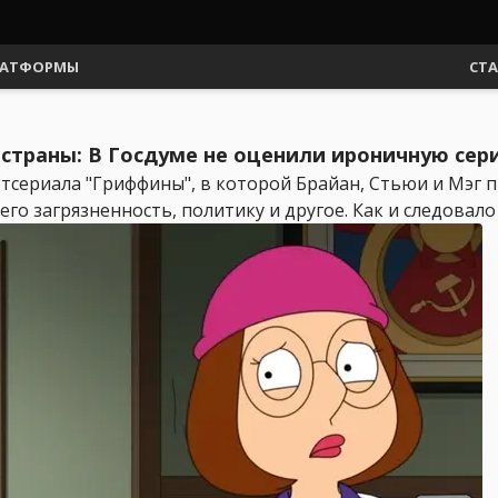
АТФОРМЫ
СТ
 страны: В Госдуме не оценили ироничную се
тсериала "Гриффины", в которой Брайан, Стьюи и Мэг п
го загрязненность, политику и другое. Как и следовало 