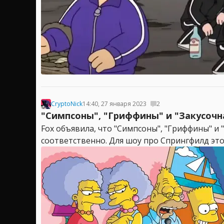
CryptoNick
14:40, 27 января 2023
2
"Симпсоны", "Гриффины" и "Закусочн
Fox объявила, что "Симпсоны", "Гриффины" и "
соответственно. Для шоу про Спрингфилд эт