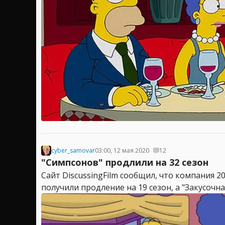
cyber_samovar
03:00, 12 мая 2020
12
"Симпсонов" продлили на 32 сезон
Сайт DiscussingFilm сообщил, что компания 2
получили продление на 19 сезон, а "Закусочна